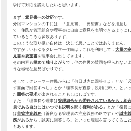
挙げて対応を説明したいと思います。
まず，
意見書への対応
です。
分譲マンションの中には，「意見書」「要望書」などを用意し
て，住民が管理組合や理事会に自由に意見を表明できるように
ているところも多数あります。
このような取り扱い自体は，決して悪いことではありません。
ですが，いわゆるクレーマー住民は，これを利用して，
大量の
見書や要望書
を理事会に出してきます。
その内容も
極めて独りよがり
で，他の住民の賛同を得られない
うな極端な意見ばかりです。
そして，クレーマー住民からは「何日以内に回答せよ」とか「
ず書面で回答すべし」とか「理事長が直接，説明に来い」とい
た
回答の要求
が出されることもしばしばです。
また，「理事長や理事は
管理組合から委任されているから，組
員である自分にはいつでも説明を聞く権利がある
」とか「役員
は
善管注意義務
（善良なる管理者の注意義務の略です）や
誠実
務
があるから，誠実に回答しろ」といった理屈を言ってくるこ
もあります。