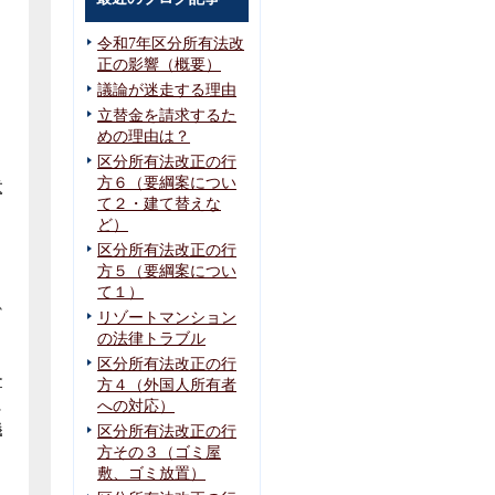
令和7年区分所有法改
正の影響（概要）
議論が迷走する理由
し
立替金を請求するた
めの理由は？
区分所有法改正の行
方６（要綱案につい
意
て２・建て替えな
ど）
よ
区分所有法改正の行
方５（要綱案につい
て１）
必
リゾートマンション
っ
の法律トラブル
区分所有法改正の行
合
方４（外国人所有者
に
への対応）
義
区分所有法改正の行
方その３（ゴミ屋
と
敷、ゴミ放置）