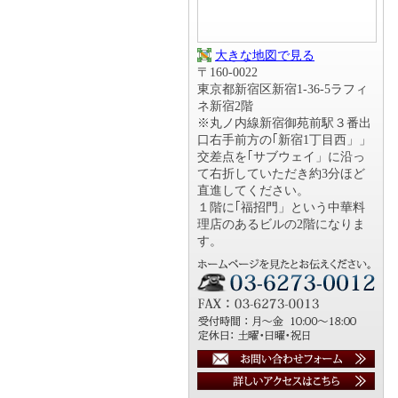
大きな地図で見る
〒160-0022
東京都新宿区新宿1-36-5ラフィ
ネ新宿2階
※丸ノ内線新宿御苑前駅３番出
口右手前方の｢新宿1丁目西」」
交差点を｢サブウェイ」に沿っ
て右折していただき約3分ほど
直進してください。
１階に｢福招門」という中華料
理店のあるビルの2階になりま
す。