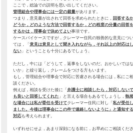
ここで，総論での説明を思い出してください。
管理組合や理事会には一定の裁量
があります。
つまり，意見書が出されて回答を求められたときに，
回答する
どうか，どのような方法で回答するか，どの程度の分量の回答
するかは，理事会で決めてよい
事項です。
ケースバイケースですが，クレーマー住民の独善的な意見につ
ては，「
意見は意見として聞き入れながら，それ以上の対応は
ない
」ということも十分にあるでしょう。
ただし，中には「どうして，返事をしないのだ。おかしいでは
いか」と繰り返し，クレームをつける方もいます。
もし，管理組合や理事会で対応に苦慮される場合には，私にご
談ください。
例えば，相談を受けた後に「
弁護士に相談したら，対応しない
も良いと回答してくれた
」と言える場合もあるでしょうし，
執
な場合には私が委任を受けて
クレーマー住民に対し「
私が受任
ました。今後は理事会にこの件で連絡しないように」と通知す
対応
も考えられます。
いずれせにせよ，あまり深刻になる前に，お早めにご相談くだ