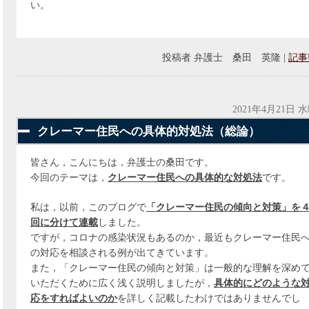
い。
投稿者
弁護士 桑田 英隆
|
記事
2021年4月21日 
クレーマー住民への具体的対処法（総論）
皆さん，こんにちは，弁護士の桑田です。
今回のテーマは，
クレーマー住民への具体的な対処法
です。
私は，以前，このブログで
「クレーマー住民の傾向と対策」を
回に分けて連載
しました。
ですが，コロナの感染状況もあるのか，最近もクレーマー住民
の対応を相談される例が出てきています。
また，「クレーマー住民の傾向と対策」は一般的な理解を深め
いただくために広く浅く説明しましたが，
具体的にどのような
応をすればよいのか
を詳しく記載したわけではありませんでし