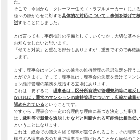
た。
そこで，今回から，クレーマー住民（トラブルメーカー）によ
種々の嫌がらせに対する
具体的な対応について，事例を挙げて
討
することにしました。
とは言っても，事例検討の準備として，いくつか，大切な基本
お知らせしたいと思います。
「傾向と対策」と重なる部分もありますが，重要ですので再確
します。
まず，理事会はマンションの通常の維持管理の意思決定を行う
とができます。そして，理事長は，理事会の決定を受けてマン
ョン維持管理の業務を統括する立場にあります。
これは，要するに，
理事会は，区分所有法や管理規約等に違反
なければ，通常のマンションの維持管理について，広範な裁量
認められている
ということです。
ですから，理事会で一定の合理的な理由に基づき決定した事項
は，
裁判等で裁量を逸脱したなどと判断される可能性は相当低
ということになります。
これは，総会での議決を経て理事が選任されること，その理事
構成する理事会内の互選で理事長が選ばれることから当然のこ