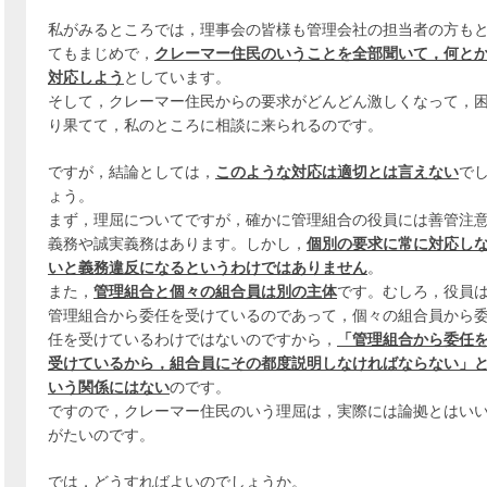
私がみるところでは，理事会の皆様も管理会社の担当者の方も
てもまじめで，
クレーマー住民のいうことを全部聞いて，何と
対応しよう
としています。
そして，クレーマー住民からの要求がどんどん激しくなって，
り果てて，私のところに相談に来られるのです。
ですが，結論としては，
このような対応は適切とは言えない
で
ょう。
まず，理屈についてですが，確かに管理組合の役員には善管注
義務や誠実義務はあります。しかし，
個別の要求に常に対応し
いと義務違反になるというわけではありません
。
また，
管理組合と個々の組合員は別の主体
です。むしろ，役員
管理組合から委任を受けているのであって，個々の組合員から
任を受けているわけではないのですから，
「管理組合から委任
受けているから，組合員にその都度説明しなければならない」
いう関係にはない
のです。
ですので，クレーマー住民のいう理屈は，実際には論拠とはい
がたいのです。
では，どうすればよいのでしょうか。