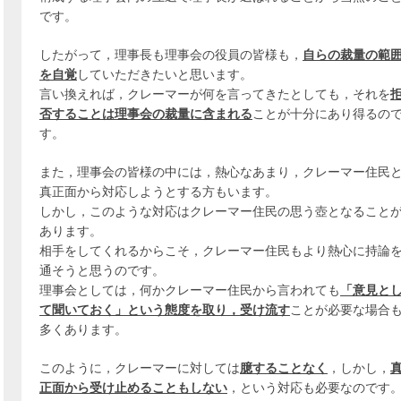
です。
したがって，理事長も理事会の役員の皆様も，
自らの裁量の範
を自覚
していただきたいと思います。
言い換えれば，クレーマーが何を言ってきたとしても，それを
否することは理事会の裁量に含まれる
ことが十分にあり得るの
す。
また，理事会の皆様の中には，熱心なあまり，クレーマー住民
真正面から対応しようとする方もいます。
しかし，このような対応はクレーマー住民の思う壺となること
あります。
相手をしてくれるからこそ，クレーマー住民もより熱心に持論
通そうと思うのです。
理事会としては，何かクレーマー住民から言われても
「意見と
て聞いておく」という態度を取り，受け流す
ことが必要な場合
多くあります。
このように，クレーマーに対しては
臆することなく
，しかし，
正面から受け止めることもしない
，という対応も必要なのです