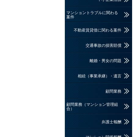
マンショントラブルに関わる
案件
不動産賃貸借に関わる案件
交通事故の損害賠償
離婚・男女の問題
相続（事業承継）・遺言
顧問業務
顧問業務（マンション管理組
合）
弁護士報酬