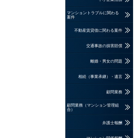
マンショントラブルに関わる
案件
不動産賃貸借に関わる案件
交通事故の損害賠償
離婚・男女の問題
相続（事業承継）・遺言
顧問業務
顧問業務（マンション管理組
合）
弁護士報酬