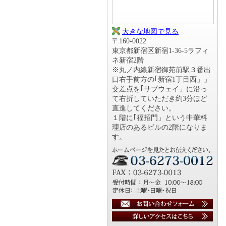
大きな地図で見る
〒160-0022
東京都新宿区新宿1-36-5ラフィ
ネ新宿2階
※丸ノ内線新宿御苑前駅３番出
口右手前方の｢新宿1丁目西」」
交差点を｢サブウェイ」に沿っ
て右折していただき約3分ほど
直進してください。
１階に｢福招門」という中華料
理店のあるビルの2階になりま
す。