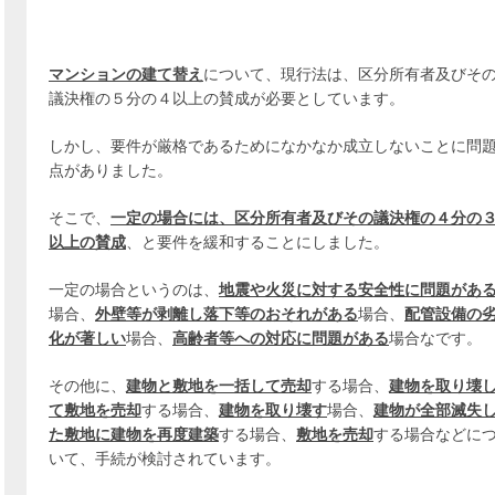
マンションの建て替え
について、現行法は、区分所有者及びそ
議決権の５分の４以上の賛成が必要としています。
しかし、要件が厳格であるためになかなか成立しないことに問
点がありました。
そこで、
一定の場合には、区分所有者及びその議決権の４分の
以上の賛成
、と要件を緩和することにしました。
一定の場合というのは、
地震や火災に対する安全性に問題があ
場合、
外壁等が剥離し落下等のおそれがある
場合、
配管設備の
化が著しい
場合、
高齢者等への対応に問題がある
場合なです。
その他に、
建物と敷地を一括して売却
する場合、
建物を取り壊
て敷地を売却
する場合、
建物を取り壊す
場合、
建物が全部滅失
た敷地に建物を再度建築
する場合、
敷地を売却
する場合などに
いて、手続が検討されています。