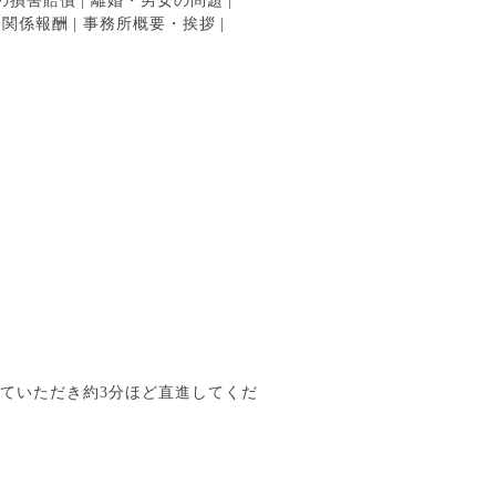
の損害賠償
|
離婚・男女の問題
|
ン関係報酬
|
事務所概要・挨拶
|
していただき約3分ほど直進してくだ