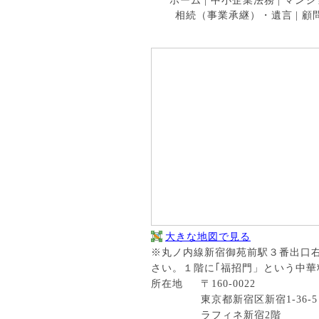
ホーム
|
中小企業法務
|
マンシ
相続（事業承継）・遺言
|
顧
大きな地図で見る
※丸ノ内線新宿御苑前駅３番出口右
さい。１階に｢福招門」という中華
所在地
〒160-0022
東京都新宿区新宿1-36-5
ラフィネ新宿2階