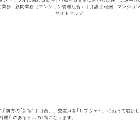
ョントラブルに関わる案件
|
不動産賃貸借に関わる案件
|
交通事故
問業務
|
顧問業務（マンション管理組合）
|
弁護士報酬
|
マンショ
サイトマップ
手前方の｢新宿1丁目西」」交差点を｢サブウェイ」に沿って右折
料理店のあるビルの2階になります。