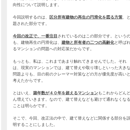
向性について説明します。
今回説明するのは、
区分所有建物の再生の円滑化を図る方策
、
題された部分です。
今回の改正で、一番注目
されているのはこの部分です。という
も、建物再生の円滑化は、
建物と所有者の二つの高齢化
と呼ば
るマンションの問題への対応策だからです。
もっとも、私は、これまであまり触れてきませんでした。それ
は、現実のマンションでは、建て替えや取り壊しといった大き
問題よりも、目の前のクレーマー対策などの方が優先度が高い
考えたからです。
とはいえ、
築年数が４０年を超えるマンション
もこれからどん
ん増えていきます。なので、建て替えなども避けて通れなくな
ことは明らかです。
そこで、今回、改正法の中で、建て替えなどに関係する部分を
明することにしました。