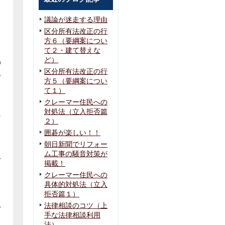
議論が迷走する理由
と
区分所有法改正の行
方６（要綱案につい
て２・建て替えな
ど）
の
区分所有法改正の行
れ
方５（要綱案につい
て１）
クレーマー住民への
対処法（立入拒否篇
な
２）
と
囲碁が楽しい！！
朝日新聞でリフォー
ム工事の騒音対策が
ど
掲載！
る
クレーマー住民への
具体的対処法（立入
拒否篇１）
説
法律相談のコツ（上
手な法律相談利用
法）