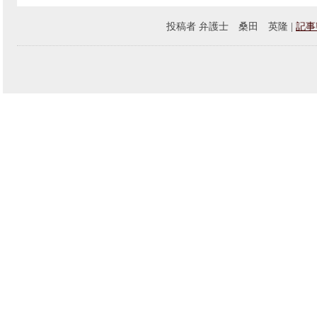
投稿者
弁護士 桑田 英隆
|
記事