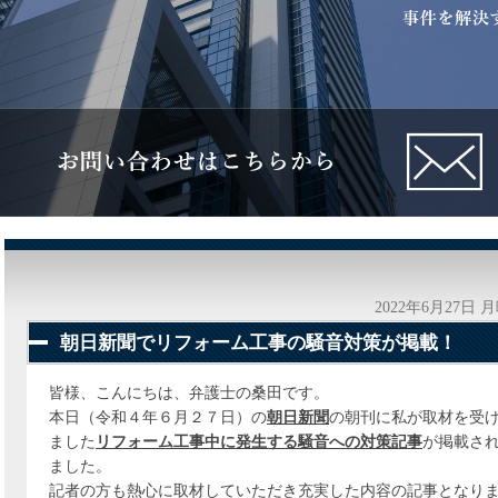
2022年6月27日 
朝日新聞でリフォーム工事の騒音対策が掲載！
皆様、こんにちは、弁護士の桑田です。
本日（令和４年６月２７日）の
朝日新聞
の朝刊に私が取材を受
ました
リフォーム工事中に発生する騒音への対策記事
が掲載さ
ました。
記者の方も熱心に取材していただき充実した内容の記事となり