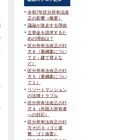
令和7年区分所有法改
な
正の影響（概要）
悩
議論が迷走する理由
立替金を請求するた
めの理由は？
理
。
区分所有法改正の行
方６（要綱案につい
発
て２・建て替えな
ど）
そ
区分所有法改正の行
。
方５（要綱案につい
て１）
時
リゾートマンション
の法律トラブル
し
区分所有法改正の行
必
方４（外国人所有者
への対応）
区分所有法改正の行
方その３（ゴミ屋
敷、ゴミ放置）