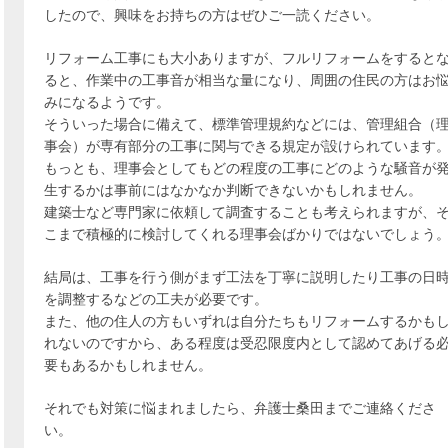
したので、興味をお持ちの方はぜひご一読ください。
リフォーム工事にも大小ありますが、フルリフォームをすると
ると、作業中の工事音が相当な量になり、周囲の住民の方はお
みになるようです。
そういった場合に備えて、標準管理規約などには、管理組合（
事会）が専有部分の工事に関与できる規定が設けられています
もっとも、理事会としてもどの程度の工事にどのような騒音が
生するかは事前にはなかなか判断できないかもしれません。
建築士など専門家に依頼して調査することも考えられますが、
こまで積極的に検討してくれる理事会ばかりではないでしょう
結局は、工事を行う側がまず工法を丁寧に説明したり工事の日
を調整するなどの工夫が必要です。
また、他の住人の方もいずれは自分たちもリフォームするかも
れないのですから、ある程度は受忍限度内として認めてあげる
要もあるかもしれません。
それでも対策に悩まれましたら、弁護士桑田までご連絡くださ
い。