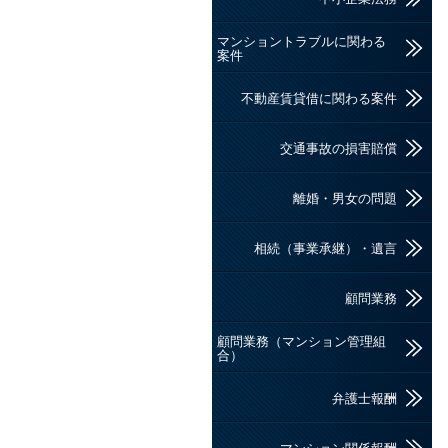
マンショントラブルに関わる
案件
不動産賃貸借に関わる案件
交通事故の損害賠償
離婚・男女の問題
相続（事業承継）・遺言
顧問業務
顧問業務（マンション管理組
合）
弁護士報酬