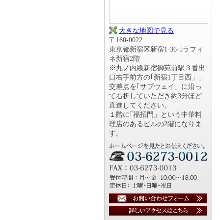
大きな地図で見る
〒160-0022
東京都新宿区新宿1-36-5ラフィ
ネ新宿2階
※丸ノ内線新宿御苑前駅３番出
口右手前方の｢新宿1丁目西」」
交差点を｢サブウェイ」に沿っ
て右折していただき約3分ほど
直進してください。
１階に｢福招門」という中華料
理店のあるビルの2階になりま
す。