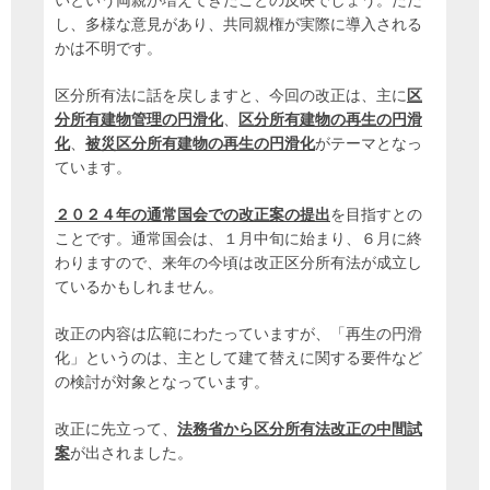
いという両親が増えてきたことの反映でしょう。ただ
し、多様な意見があり、共同親権が実際に導入される
かは不明です。
区分所有法に話を戻しますと、今回の改正は、主に
区
分所有建物管理の円滑化
、
区分所有建物の再生の円滑
化
、
被災区分所有建物の再生の円滑化
がテーマとなっ
ています。
２０２４年の通常国会での改正案の提出
を目指すとの
ことです。通常国会は、１月中旬に始まり、６月に終
わりますので、来年の今頃は改正区分所有法が成立し
ているかもしれません。
改正の内容は広範にわたっていますが、「再生の円滑
化」というのは、主として建て替えに関する要件など
の検討が対象となっています。
改正に先立って、
法務省から区分所有法改正の中間試
案
が出されました。