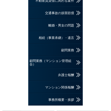
不動産賃貸借に関わる案件
交通事故の損害賠償
離婚・男女の問題
相続（事業承継）・遺言
顧問業務
顧問業務（マンション管理組
合）
弁護士報酬
マンション関係報酬
事務所概要・挨拶