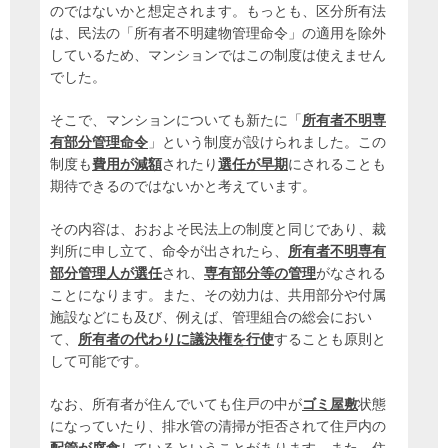
のではないかと想定されます。もっとも、区分所有法
は、民法の「所有者不明建物管理命令」の適用を除外
しているため、マンションではこの制度は使えません
でした。
そこで、マンションについても新たに「
所有者不明専
有部分管理命令
」という制度が設けられました。この
制度も
費用が減額
されたり
選任が早期
にされることも
期待できるのではないかと考えています。
その内容は、おおよそ民法上の制度と同じであり、裁
判所に申し立て、命令が出されたら、
所有者不明専有
部分管理人が選任
され、
専有部分等の管理
がなされる
ことになります。また、その効力は、共用部分や付属
施設などにも及び、例えば、管理組合の総会におい
て、
所有者の代わりに議決権を行使
することも原則と
して可能です。
なお、所有者が住んでいても住戸の中が
ゴミ屋敷
状態
になっていたり、排水管の清掃が拒否されて住戸内の