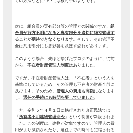
ての方法などについては検討中のようです。
次に、組合員の専有部分等の管理との関係ですが、
組
合員が行方不明になると専有部分を適切に維持管理す
ることが期待できなくなります
。そして、その管理不
全は共用部分にも悪影響を及ぼす恐れがあります。
このような場合、先ほど挙げたブログのように、従前
から、
不在者財産管理人制度
はありました。
ですが、不在者財産管理人は、「不在者」という人を
基準にしているため、その管理も不在者の財産全般に
及びます。そのため、
管理人の費用も高額
になります
し、
選任の手続にも時間を要していました
。
一方、令和５年４月１日に施行された改正民法では
「
所有者不明建物管理命令
」という制度が新設されま
した。この制度は、建物が対象ですので、管理人の費
用がより減額されたり、選任までの時間も短縮される