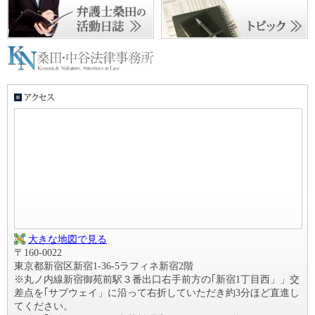
大きな地図で見る
〒160-0022
東京都新宿区新宿1-36-5ラフィネ新宿2階
※丸ノ内線新宿御苑前駅３番出口右手前方の｢新宿1丁目西」」交
差点を｢サブウェイ」に沿って右折していただき約3分ほど直進し
てください。