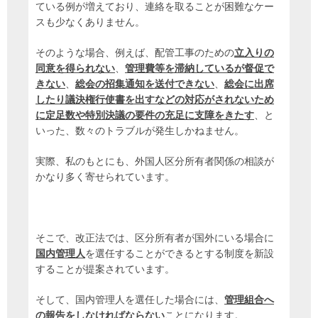
ている例が増えており、連絡を取ることが困難なケー
スも少なくありません。
そのような場合、例えば、配管工事のための
立入りの
同意を得られない
、
管理費等を滞納しているが督促で
きない
、
総会の招集通知を送付できない
、
総
会に出席
したり議決権行使書を出すなどの対応がされないため
に定足数や特別決議の要件の充足に支障をきたす
、と
いった、数々のトラブルが発生しかねません。
実際、私のもとにも、外国人区分所有者関係の相談が
かなり多く寄せられています。
そこで、改正法では、区分所有者が国外にいる場合に
国内管理人
を選任することができるとする制度を新設
することが提案されています。
そして、国内管理人を選任した場合には、
管理組合へ
の報告をしなければならない
ことになります。