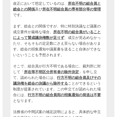
改正において想定しているのは、
所在不明の組合員と
総会との関係
及び
所在不明組合員の専有部分等の管理
です。
まず、総会との関係ですが、特に特別決議など議案の
成立要件が厳格な場合、
所在不明の組合員がいること
によって賛成議決権数が足りず
、成立が見込めなかっ
たり、そもそもの定足数にさえ至らない場合がありま
す。総会の招集通知や議案書を送ること自体ができな
いということも予想されます。
そこで、組合員が行方不明である場合に、裁判所に対
して「
所在等不明区分所有者の除外決定
」を申し立
て、認められた場合には、
行方不明の組合員及びその
議決権を総会の決議から除外する
ことができるという
制度が提案されています。この申立てが認められた場
合には、
行方不明の組合員宛の招集通知の発送は不要
となります。
法務省の中間試案の補足説明によると、具体的な申立