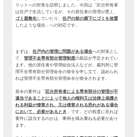
リットへの対策を説明しました。今回は「区分所有者
は住戸で生活しているが、その居住者の管理が悪く、
ゴミ屋敷化
していたり、
住戸の前の廊下にゴミを放置
したような場合」への対応です。
まずは、
住戸内の管理に問題がある場合
への対策とし
て、
管理不全専有部分管理制度
の新設が予定されてい
ます。他の居住者や管理組合法人などが、裁判所に管
理不全専有部分管理命令の発令を申し立て、認められ
れば管理不全専有部分管理命令が発令されます。
発令の要件は「
区分所有者による専有部分の管理が不
適当であることによって他人の権利又は法律上保護さ
れる利益が侵害され、又は侵害される恐れがある場合
において、必要があるとき
」です。どの程度に至れば
要件に該当するのかは、事例を積み重ねる必要があり
ます。