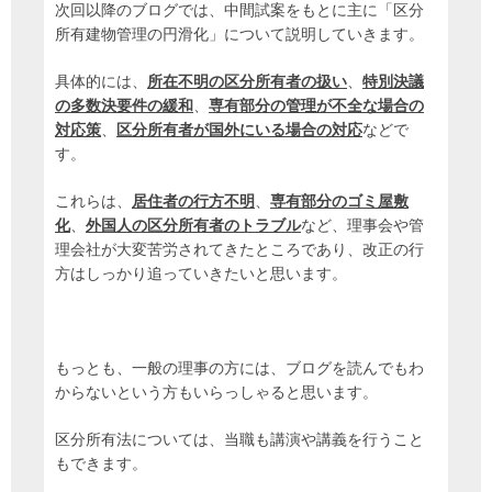
次回以降のブログでは、中間試案をもとに主に「区分
所有建物管理の円滑化」について説明していきます。
具体的には、
所在不明の区分所有者の扱い
、
特別決議
の多数決要件の緩和
、
専有部分の管理が不全な場合の
対応策
、
区分所有者が国外にいる場合の対応
などで
す。
これらは、
居住者の行方不明
、
専有部分のゴミ屋敷
化
、
外国人の区分所有者のトラブル
など、理事会や管
理会社が大変苦労されてきたところであり、改正の行
方はしっかり追っていきたいと思います。
もっとも、一般の理事の方には、ブログを読んでもわ
からないという方もいらっしゃると思います。
区分所有法については、当職も講演や講義を行うこと
もできます。