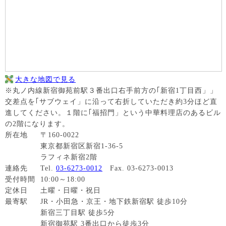
大きな地図で見る
※丸ノ内線新宿御苑前駅３番出口右手前方の｢新宿1丁目西」」
交差点を｢サブウェイ」に沿って右折していただき約3分ほど直
進してください。１階に｢福招門」という中華料理店のあるビル
の2階になります。
所在地
〒160-0022
東京都新宿区新宿1-36-5
ラフィネ新宿2階
連絡先
Tel.
03-6273-0012
Fax. 03-6273-0013
受付時間
10:00～18:00
定休日
土曜・日曜・祝日
最寄駅
JR・小田急・京王・地下鉄新宿駅 徒歩10分
新宿三丁目駅 徒歩5分
新宿御苑駅 3番出口から徒歩3分