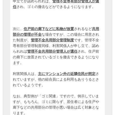
申立てが認められれば、
管理不全専有部分管理人が選
任
され、ゴミの撤去などができるようになります。
次に、
住戸前の廊下などに私物が放置
されるなど
共用
部分の管理が不全
な場合ですが、この場合に用意され
た制度が、
管理不全共用部分管理制度
です。管理不全
専有部分管理制度同様、利害関係人が申し立て、認め
られれば
管理不全共用部分管理人が選任
され、住戸前
の廊下に放置されているゴミを撤去できるようになり
ます。
利害関係人は、
主にマンション外の近隣住民が想定
さ
れていますが、他の組合員による利用もありうるとさ
れているようです。
なお、典型例が「ゴミ関連」ですので、例示していま
すが、もちろん、ゴミに限らず、居住者による住戸や
廊下などの共用部分の管理が悪い場合は広く対象とな
ります。