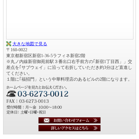
大きな地図で見る
〒160-0022
東京都新宿区新宿1-36-5ラフィネ新宿2階
※丸ノ内線新宿御苑前駅３番出口右手前方の｢新宿1丁目西」」交
差点を｢サブウェイ」に沿って右折していただき約3分ほど直進し
てください。
１階に｢福招門」という中華料理店のあるビルの2階になります。