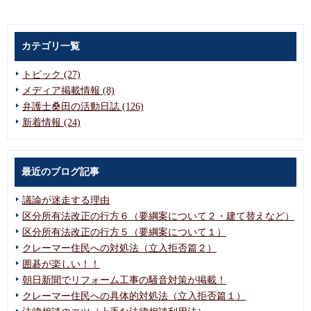
カテゴリ一覧
トピック (27)
メディア掲載情報 (8)
弁護士桑田の活動日誌 (126)
新着情報 (24)
最近のブログ記事
議論が迷走する理由
区分所有法改正の行方６（要綱案について２・建て替えなど）
区分所有法改正の行方５（要綱案について１）
クレーマー住民への対処法（立入拒否篇２）
囲碁が楽しい！！
朝日新聞でリフォーム工事の騒音対策が掲載！
クレーマー住民への具体的対処法（立入拒否篇１）