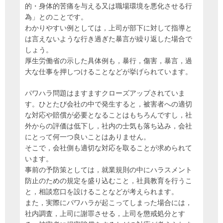
的・身体的苦痛を与える又は職場環境を悪化させる行
為」とのことです。
わかりやすい例としては，上司が部下に対して指導と
は言えないような行き過ぎた暴言が繰り返した場合で
しょう。
厚生労働省の示した具体例も，暴行，傷害，暴言，過
大な仕事を押しつけることなどが挙げられています。
パワハラ問題はますますクローズアップされていま
す。ひとたび会社の中で発生すると，被害者への適切
な対応や賠償が必要となることはもちろんですし，社
外からの評価は低下し，社内の士気も落ち込み，会社
にとって何一つ良いことはありません。
そこで，会社側も適切な対応を取ることが求められて
います。
事前の予防策としては，就業規則の中にハラスメント
防止のための規定を盛り込むこと，社員教育を行うこ
と，相談窓口を設けることなどが考えられます。
また，実際にパワハラが起こってしまった場合には，
社内調査，上司に謝罪させる，上司を懲戒処分とす