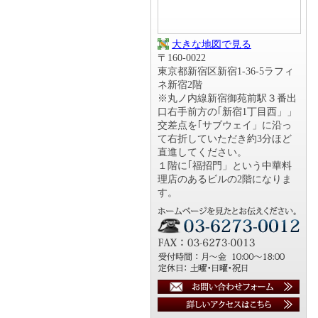
大きな地図で見る
〒160-0022
東京都新宿区新宿1-36-5ラフィ
ネ新宿2階
※丸ノ内線新宿御苑前駅３番出
口右手前方の｢新宿1丁目西」」
交差点を｢サブウェイ」に沿っ
て右折していただき約3分ほど
直進してください。
１階に｢福招門」という中華料
理店のあるビルの2階になりま
す。