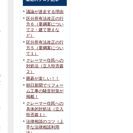
議論が迷走する理由
。
区分所有法改正の行
方６（要綱案につい
て２・建て替えな
い
ど）
区分所有法改正の行
な
方５（要綱案につい
て１）
クレーマー住民への
ま
対処法（立入拒否篇
２）
が
囲碁が楽しい！！
被
朝日新聞でリフォー
と
ム工事の騒音対策が
，
掲載！
り
クレーマー住民への
作
具体的対処法（立入
拒否篇１）
法律相談のコツ（上
手な法律相談利用
大
法）