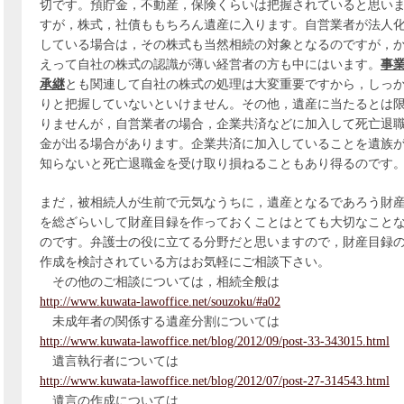
切です。預貯金，不動産，保険くらいは把握されていると思い
すが，株式，社債ももちろん遺産に入ります。自営業者が法人
している場合は，その株式も当然相続の対象となるのですが，
えって自社の株式の認識が薄い経営者の方も中にはいます。
事
承継
とも関連して自社の株式の処理は大変重要ですから，しっ
りと把握していないといけません。その他，遺産に当たるとは
りませんが，自営業者の場合，企業共済などに加入して死亡退
金が出る場合があります。企業共済に加入していることを遺族
知らないと死亡退職金を受け取り損ねることもあり得るのです
まだ，被相続人が生前で元気なうちに，遺産となるであろう財
を総ざらいして財産目録を作っておくことはとても大切なこと
のです。弁護士の役に立てる分野だと思いますので，財産目録
作成を検討されている方はお気軽にご相談下さい。
その他のご相談については，相続全般は
http://www.kuwata-lawoffice.net/souzoku/#a02
未成年者の関係する遺産分割については
http://www.kuwata-lawoffice.net/blog/2012/09/post-33-343015.html
遺言執行者については
http://www.kuwata-lawoffice.net/blog/2012/07/post-27-314543.html
遺言の作成については