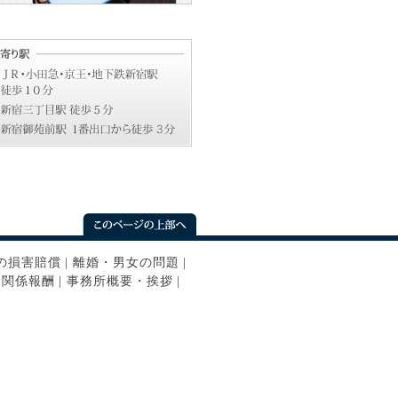
の損害賠償
|
離婚・男女の問題
|
ン関係報酬
|
事務所概要・挨拶
|