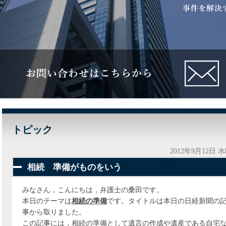
トピック
2012年9月12日 
相続 準備がものをいう
みなさん，こんにちは，弁護士の桑田です。
本日のテーマは
相続の準備
です。タイトルは本日の日経新聞の
事から取りました。
この記事には，相続の準備として遺言の作成や遺産である自宅