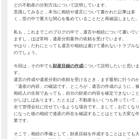
どの不動産の分割方法について説明しています。
意識してみると，本当に相続や遺言について書かれた記事は多
く，世の中で重大な関心を集めていることだと再確認しました
私も，これまでこのブログの中で，遺言や相続について書いて
ますし，ほぼ常時，遺産分割案件の依頼を受けています。
やはり，だれにとっても遺言や相続は避けて通れないトラブル
のでしょう。
今回は，その中でも
財産目録の作成
について説明したいと思い
す。
遺言の作成や遺産分割の依頼を受けるとき，まず最初に行うの
「遺産の内容」の確認です。ところが，遺言の作成のように，
相続人の生前であっても，自分の財産の内容を確定できないこ
がしばしばあります。たとえば，不動産をいくつも持っていて
全て管理会社に任せているような場合です。まして，お亡くな
になった後の相続で遺産の所在を確認することはとても大変な
業です。
そこで，相続の準備として，財産目録を作成することはとても