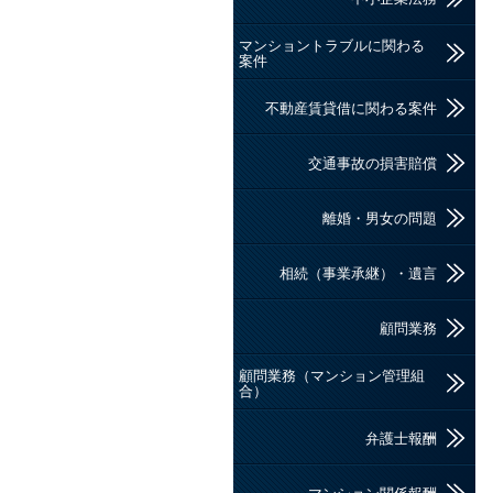
マンショントラブルに関わる
案件
不動産賃貸借に関わる案件
交通事故の損害賠償
離婚・男女の問題
相続（事業承継）・遺言
顧問業務
顧問業務（マンション管理組
合）
弁護士報酬