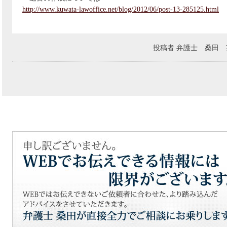
http://www.kuwata-lawoffice.net/blog/2012/06/post-13-285125.html
投稿者
弁護士 桑田 