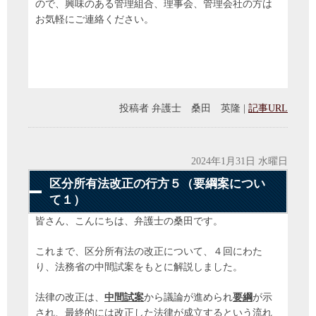
ので、興味のある管理組合、理事会、管理会社の方は
お気軽にご連絡ください。
投稿者
弁護士 桑田 英隆
|
記事URL
2024年1月31日 水曜日
区分所有法改正の行方５（要綱案につい
て１）
皆さん、こんにちは、弁護士の桑田です。
これまで、区分所有法の改正について、４回にわた
り、法務省の中間試案をもとに解説しました。
法律の改正は、
中間試案
から議論が進められ
要綱
が示
され、最終的には改正した法律が成立するという流れ