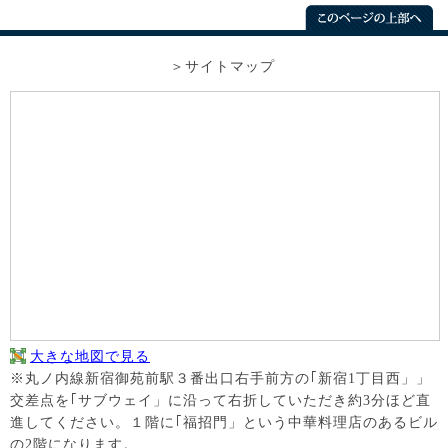
サイトマップ
大きな地図で見る
※丸ノ内線新宿御苑前駅３番出口右手前方の｢新宿1丁目西」」
交差点を｢サブウェイ」に沿って右折していただき約3分ほど直
進してください。１階に｢福招門」という中華料理店のあるビル
の2階になります。