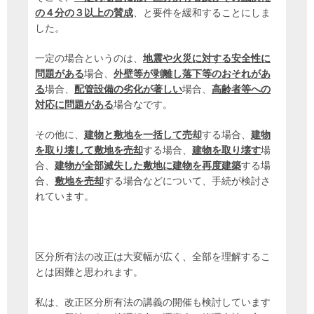
の４分の３以上の賛成
、と要件を緩和することにしま
した。
一定の場合というのは、
地震や火災に対する安全性に
問題がある
場合、
外壁等が剥離し落下等のおそれがあ
る
場合、
配管設備の劣化が著しい
場合、
高齢者等への
対応に問題がある
場合なです。
その他に、
建物と敷地を一括して売却
する場合、
建物
を取り壊して敷地を売却
する場合、
建物を取り壊す
場
合、
建物が全部滅失した敷地に建物を再度建築
する場
合、
敷地を売却
する場合などについて、手続が検討さ
れています。
区分所有法の改正は大変幅が広く、全部を理解するこ
とは困難と思われます。
私は、改正区分所有法の講義の開催も検討しています