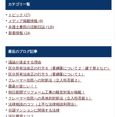
カテゴリ一覧
トピック (27)
メディア掲載情報 (8)
弁護士桑田の活動日誌 (126)
新着情報 (24)
最近のブログ記事
議論が迷走する理由
区分所有法改正の行方６（要綱案について２・建て替えなど）
区分所有法改正の行方５（要綱案について１）
クレーマー住民への対処法（立入拒否篇２）
囲碁が楽しい！！
朝日新聞でリフォーム工事の騒音対策が掲載！
クレーマー住民への具体的対処法（立入拒否篇１）
法律相談のコツ（上手な法律相談利用法）
分譲マンションに関係する法律
訴訟費用とは？