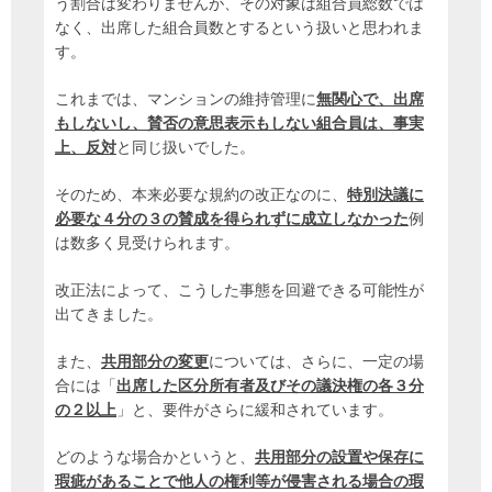
う割合は変わりませんが、その対象は組合員総数では
なく、出席した組合員数とするという扱いと思われま
す。
これまでは、マンションの維持管理に
無関心で、出席
もしないし、賛否の意思表示もしない組合員は、事実
上、反対
と同じ扱いでした。
そのため、本来必要な規約の改正なのに、
特別決議に
必要な４分の３の賛成を得られずに成立しなかった
例
は数多く見受けられます。
改正法によって、こうした事態を回避できる可能性が
出てきました。
また、
共用部分の変更
については、さらに、一定の場
合には「
出席した区分所有者及びその議決権の各３分
の２以上
」と、要件がさらに緩和されています。
どのような場合かというと、
共用部分の設置や保存に
瑕疵があることで他人の権利等が侵害される場合の瑕