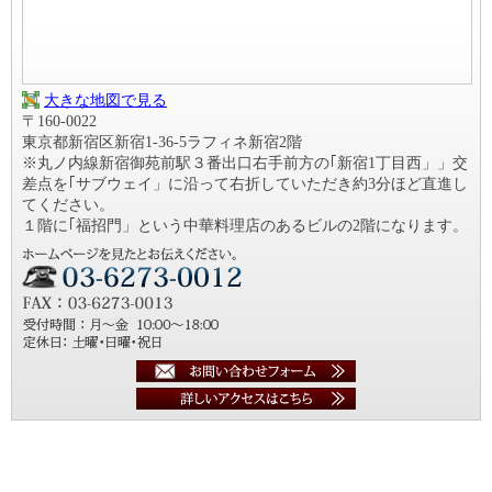
大きな地図で見る
〒160-0022
東京都新宿区新宿1-36-5ラフィネ新宿2階
※丸ノ内線新宿御苑前駅３番出口右手前方の｢新宿1丁目西」」交
差点を｢サブウェイ」に沿って右折していただき約3分ほど直進し
てください。
１階に｢福招門」という中華料理店のあるビルの2階になります。