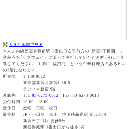
大きな地図で見る
※丸ノ内線新宿御苑前駅３番出口右手前方の｢新宿1丁目西」」
交差点を｢サブウェイ」に沿って右折していただき約3分ほど直
進してください。１階に｢福招門」という中華料理店のあるビル
の2階になります。
所在地
〒160-0022
東京都新宿区新宿1-36-5
ラフィネ新宿2階
連絡先
Tel.
03-6273-0012
Fax. 03-6273-0013
受付時間
10:00～18:00
定休日
土曜・日曜・祝日
最寄駅
JR・小田急・京王・地下鉄新宿駅 徒歩10分
新宿三丁目駅 徒歩5分
新宿御苑駅 3番出口から徒歩3分