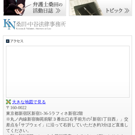
大きな地図で見る
〒160-0022
東京都新宿区新宿1-36-5ラフィネ新宿2階
※丸ノ内線新宿御苑前駅３番出口右手前方の｢新宿1丁目西」」交
差点を｢サブウェイ」に沿って右折していただき約3分ほど直進し
てください。