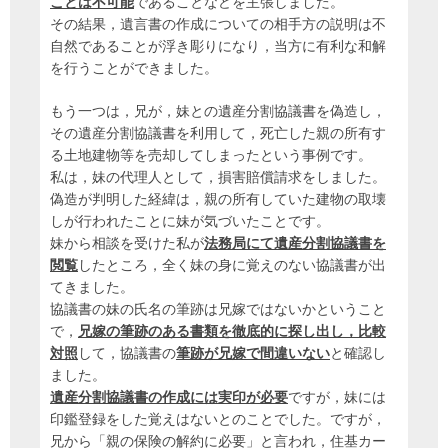
ことは不可能
であることなどを主張しました。
その結果，遺言書の作成についての相手方の説明は不
自然であることが浮き彫りになり，当方に有利な和解
を行うことができました。
もう一つは，兄が，妹との遺産分割協議書を偽造し，
その遺産分割協議書を利用して，死亡した親の所有す
る土地建物等を売却してしまったという事例です。
私は，妹の代理人として，損害賠償請求をしました。
偽造が判明した経緯は，親の所有していた建物の取壊
しが行われたことに妹が気づいたことです。
妹から相談を受けた私が
法務局にて遺産分割協議書を
閲覧
したところ，全く妹の身に覚えのない協議書が出
てきました。
協議書の妹の氏名の筆跡は兄嫁ではないかということ
で，
兄嫁の筆跡のある書類を徹底的に探し出し，比較
対照
して，協議書の
筆跡が兄嫁で間違いない
と確認し
ました。
遺産分割協議書の作成には実印が必要
ですが，妹には
印鑑登録をした覚えはないとのことでした。ですが，
兄から「親の保険の解約に必要」と言われ，住基カー