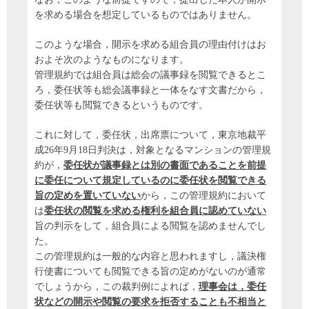
を求める場合を想定しているものではありません。
このような場合，開示を求める組合員の理由付けはお
およそ次のようなものになります。
管理規約では組合員は総会の議事録を閲覧できるとこ
ろ，委任状等も総会議事録と一体をなす文書だから，
委任状等も閲覧できるというものです。
これに対して，委任状，出席票について，東京地裁平
成26年9月18日判決は，対象となるマンションの管理規
約が，
委任状が議事録とは別の書面であることを前提
に委任について規定しているのに委任状を閲覧できる
旨の定めを置いていない
から，この管理規約において
は
委任状の閲覧を求める権利を組合員に認めていない
旨の判示をして，組合員による閲覧を認めませんでし
た。
この管理規約は一般的な内容と思われますし，議決権
行使書についても閲覧できる旨の定めがないのが通常
でしょうから，この裁判例によれば，
理事会は，委任
状などの開示や閲覧の要求を拒否することも不相当と