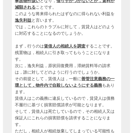
事故物件扱い
となり，
借り手がつかないとか，賃料が
減額される
ことです。
このような将来得られたはずなのに得られない利益を
逸失利益
と言います。
では，これらのトラブルに対して，賃貸人はどのよう
に対応することになるのでしょうか。
まず，行うのは
賃借人の相続人を調査
することです。
残置物は，相続人に引き取ってもらうことになりま
す。
次に，逸失利益，原状回復費用，滞納賃料等の請求
は，誰に対してどのように行うのでしょうか。
その前提として，賃借人は，一般に
善管注意義務の一
環として，物件内で自殺しないようにする義務
もあり
ます。
賃借人はこの義務に違反しているので，賃貸人は債務
不履行に基づく損害賠償請求が可能となります。
そして，賃借人は死亡しているので，その相続人又は
保証人にこれらの損害賠償を請求することになりま
す。
ただし，相続人が相続放棄してしまっている可能性も