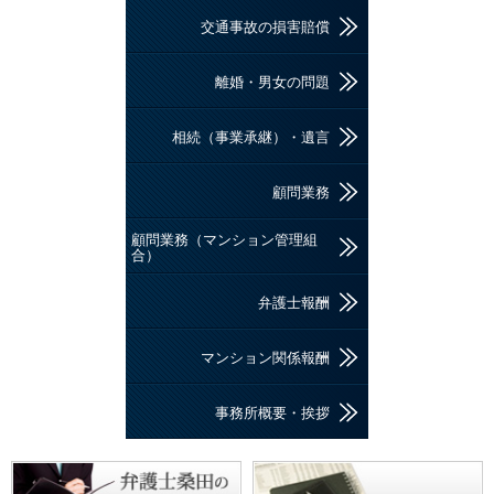
交通事故の損害賠償
離婚・男女の問題
相続（事業承継）・遺言
顧問業務
顧問業務（マンション管理組
合）
弁護士報酬
マンション関係報酬
事務所概要・挨拶