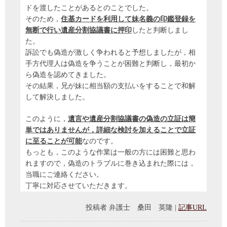
ドを渡したことがあるとのことでした。
そのため，
住基カードを利用して妹名義の印鑑登録を
無断で行い遺産分割協議書に押印
したと判断しまし
た。
訴訟でも偽造が激しく争われると予想しましたが，相
手方代理人は偽造を争うことが困難と判断し，最初か
ら偽造を認めてきました。
その結果，兄が妹に相当額の支払いをすることで和解
して解決しました。
このように，
遺言や遺産分割協議書の偽造の立証は簡
単ではありませんが，詳細な検討を加えることで立証
に至ることが可能
なのです。
もっとも，このような作業は一般の方には困難と思わ
れますので，偽造のトラブルに巻き込まれた際には，
当職にご連絡ください。
丁寧に対応させていただきます。
投稿者
弁護士 桑田 英隆
|
記事URL