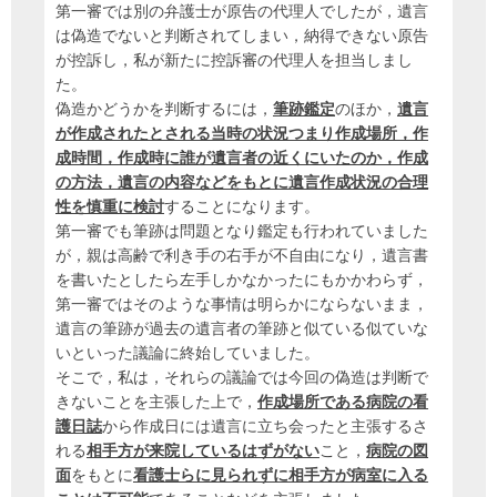
第一審では別の弁護士が原告の代理人でしたが，遺言
は偽造でないと判断されてしまい，納得できない原告
が控訴し，私が新たに控訴審の代理人を担当しまし
た。
偽造かどうかを判断するには，
筆跡鑑定
のほか，
遺言
が作成されたとされる当時の状況つまり作成場所，作
成時間，作成時に誰が遺言者の近くにいたのか，作成
の方法，遺言の内容などをもとに遺言作成状況の合理
性を慎重に検討
することになります。
第一審でも筆跡は問題となり鑑定も行われていました
が，親は高齢で利き手の右手が不自由になり，遺言書
を書いたとしたら左手しかなかったにもかかわらず，
第一審ではそのような事情は明らかにならないまま，
遺言の筆跡が過去の遺言者の筆跡と似ている似ていな
いといった議論に終始していました。
そこで，私は，それらの議論では今回の偽造は判断で
きないことを主張した上で，
作成場所である病院の看
護日誌
から作成日には遺言に立ち会ったと主張するさ
れる
相手方が来院しているはずがない
こと，
病院の図
面
をもとに
看護士らに見られずに相手方が病室に入る