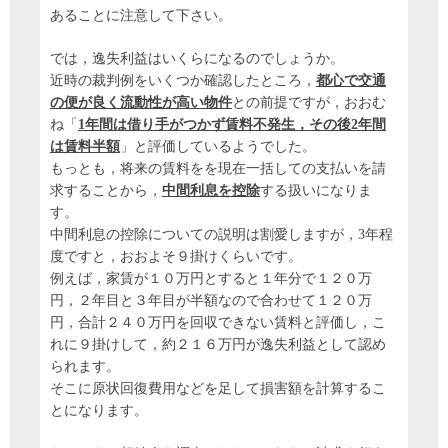
あることに注意して下さい。
では，逸失利益はいくらになるのでしょうか。
近時の裁判例をいくつか確認したところ，
都心で交通
の便が良く流動性が高い物件
との前提ですが，おおむ
ね「
1年間は借り手がつかず賃料不発生，その後2年間
は賃料半額
」と評価しているようでした。
もっとも，将来の賃料をを現在一括しての支払いを請
求することから，
中間利息を控除
する扱いになりま
す。
中間利息の控除についての説明は割愛しますが，3年程
度ですと，おおよそ９掛けくらいです。
例えば，家賃が１０万円とすると１年分で１２０万
円，２年目と３年目が半額なので合わせて１２０万
円，合計２４０万円を回収できない賃料と評価し，こ
れに９掛けして，約２１６万円が逸失利益として認め
られます。
そこに原状回復費用などを足して損害額を計算するこ
とになります。