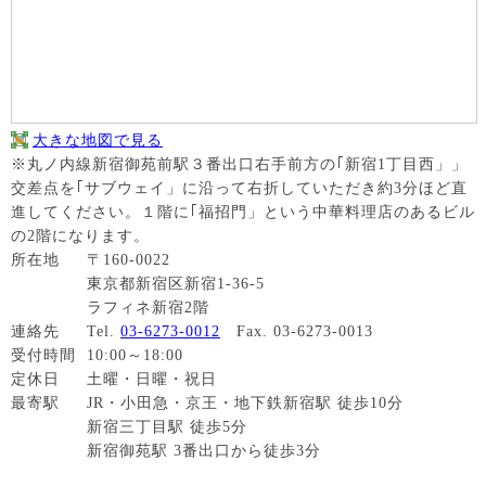
大きな地図で見る
※丸ノ内線新宿御苑前駅３番出口右手前方の｢新宿1丁目西」」
交差点を｢サブウェイ」に沿って右折していただき約3分ほど直
進してください。１階に｢福招門」という中華料理店のあるビル
の2階になります。
所在地
〒160-0022
東京都新宿区新宿1-36-5
ラフィネ新宿2階
連絡先
Tel.
03-6273-0012
Fax. 03-6273-0013
受付時間
10:00～18:00
定休日
土曜・日曜・祝日
最寄駅
JR・小田急・京王・地下鉄新宿駅 徒歩10分
新宿三丁目駅 徒歩5分
新宿御苑駅 3番出口から徒歩3分