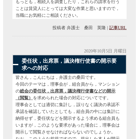
もっとも，相続人を調査したり，これらの請求を行う
ことは賃貸人にとっては大変な作業と思いますので，
当職にお気軽にご相談ください。
投稿者
弁護士 桑田 英隆
|
記事URL
2020年10月5日 月曜日
委任状，出席票，議決権行使書の開示要
求への対応
皆さん，こんにちは，弁護士の桑田です。
今回のテーマは，理事会が，組合員から，マンション
の
総会の委任状，出席票，議決権行使書などの開示
（閲覧）
を求められた場合の対応についてです。
理事会としては適切に集計し，誤りなく議決の承認不
承認を確認していたとしても，組合員の中には集計に
納得せず，委任状などを開示するよう求める組合員も
いますが，このような要求があった場合に，理事会は
開示して閲覧させなければならないのでしょうか。
なお，このような前提ですので，提出した本人が開示