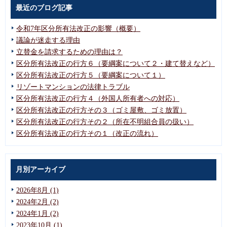
最近のブログ記事
令和7年区分所有法改正の影響（概要）
議論が迷走する理由
立替金を請求するための理由は？
区分所有法改正の行方６（要綱案について２・建て替えなど）
区分所有法改正の行方５（要綱案について１）
リゾートマンションの法律トラブル
区分所有法改正の行方４（外国人所有者への対応）
区分所有法改正の行方その３（ゴミ屋敷、ゴミ放置）
区分所有法改正の行方その２（所在不明組合員の扱い）
区分所有法改正の行方その１（改正の流れ）
月別アーカイブ
2026年8月 (1)
2024年2月 (2)
2024年1月 (2)
2023年10月 (1)