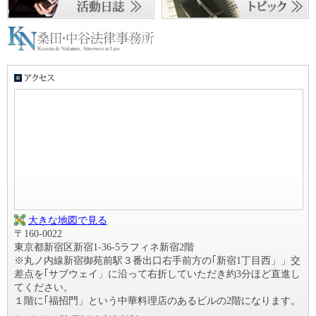
大きな地図で見る
〒160-0022
東京都新宿区新宿1-36-5ラフィネ新宿2階
※丸ノ内線新宿御苑前駅３番出口右手前方の｢新宿1丁目西」」交
差点を｢サブウェイ」に沿って右折していただき約3分ほど直進し
てください。
１階に｢福招門」という中華料理店のあるビルの2階になります。