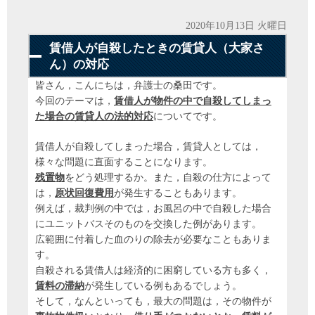
2020年10月13日 火曜日
賃借人が自殺したときの賃貸人（大家さ
ん）の対応
皆さん，こんにちは，弁護士の桑田です。
今回のテーマは，
賃借人が物件の中で自殺してしまっ
た場合の賃貸人の法的対応
についてです。
賃借人が自殺してしまった場合，賃貸人としては，
様々な問題に直面することになります。
残置物
をどう処理するか。また，自殺の仕方によって
は，
原状回復費用
が発生することもあります。
例えば，裁判例の中では，お風呂の中で自殺した場合
にユニットバスそのものを交換した例があります。
広範囲に付着した血のりの除去が必要なこともありま
す。
自殺される賃借人は経済的に困窮している方も多く，
賃料の滞納
が発生している例もあるでしょう。
そして，なんといっても，最大の問題は，その物件が