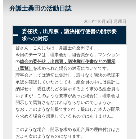
弁護士桑田の活動日誌
2020年10月5日 月曜日
委任状，出席票，議決権行使書の開示要
求への対応
皆さん，こんにちは，弁護士の桑田です。
今回のテーマは，理事会が，組合員から，マンション
の
総会の委任状，出席票，議決権行使書などの開示
（閲覧）
を求められた場合の対応についてです。
理事会としては適切に集計し，誤りなく議決の承認不
承認を確認していたとしても，組合員の中には集計に
納得せず，委任状などを開示するよう求める組合員も
いますが，このような要求があった場合に，理事会は
開示して閲覧させなければならないのでしょうか。
なお，このような前提ですので，提出した本人が開示
を求める場合を想定しているものではありません。
このような場合，開示を求める組合員の理由付けはお
およそ次のようなものになります。