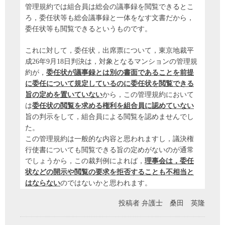
管理規約では組合員は総会の議事録を閲覧できるとこ
ろ，委任状等も総会議事録と一体をなす文書だから，
委任状等も閲覧できるというものです。
これに対して，委任状，出席票について，東京地裁平
成26年9月18日判決は，対象となるマンションの管理規
約が，
委任状が議事録とは別の書面であることを前提
に委任について規定しているのに委任状を閲覧できる
旨の定めを置いていない
から，この管理規約において
は
委任状の閲覧を求める権利を組合員に認めていない
旨の判示をして，組合員による閲覧を認めませんでし
た。
この管理規約は一般的な内容と思われますし，議決権
行使書についても閲覧できる旨の定めがないのが通常
でしょうから，この裁判例によれば，
理事会は，委任
状などの開示や閲覧の要求を拒否することも不相当と
はならない
のではないかと思われます。
投稿者
弁護士 桑田 英隆