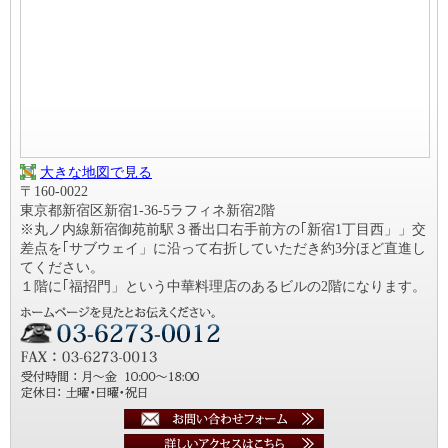
大きな地図で見る
〒160-0022
東京都新宿区新宿1-36-5ラフィネ新宿2階
※丸ノ内線新宿御苑前駅３番出口右手前方の｢新宿1丁目西」」交
差点を｢サブウェイ」に沿って右折していただき約3分ほど直進し
てください。
１階に｢福招門」という中華料理店のあるビルの2階になります。