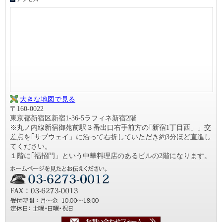
大きな地図で見る
〒160-0022
東京都新宿区新宿1-36-5ラフィネ新宿2階
※丸ノ内線新宿御苑前駅３番出口右手前方の｢新宿1丁目西」」交
差点を｢サブウェイ」に沿って右折していただき約3分ほど直進し
てください。
１階に｢福招門」という中華料理店のあるビルの2階になります。