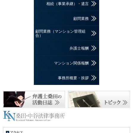
相続（事業承継）・遺言
顧問業務
顧問業務（マンション管理組
合）
弁護士報酬
マンション関係報酬
事務所概要・挨拶