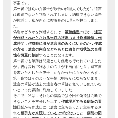
事案です。
第一審では別の弁護士が原告の代理人でしたが，遺言
は偽造でないと判断されてしまい，納得できない原告
が控訴し，私が新たに控訴審の代理人を担当しまし
た。
偽造かどうかを判断するには，
筆跡鑑定
のほか，
遺言
が作成されたとされる当時の状況つまり作成場所，作
成時間，作成時に誰が遺言者の近くにいたのか，作成
の方法，遺言の内容などをもとに遺言作成状況の合理
性を慎重に検討
することになります。
第一審でも筆跡は問題となり鑑定も行われていました
が，親は高齢で利き手の右手が不自由になり，遺言書
を書いたとしたら左手しかなかったにもかかわらず，
第一審ではそのような事情は明らかにならないまま，
遺言の筆跡が過去の遺言者の筆跡と似ている似ていな
いといった議論に終始していました。
そこで，私は，それらの議論では今回の偽造は判断で
きないことを主張した上で，
作成場所である病院の看
護日誌
から作成日には遺言に立ち会ったと主張するさ
れる
相手方が来院しているはずがない
こと，
病院の図