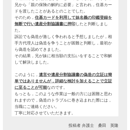
兄から「親の保険の解約に必要」と言われ，住基カー
ドを渡したことがあるとのことでした。
そのため，
住基カードを利用して妹名義の印鑑登録を
無断で行い遺産分割協議書に押印
したと判断しまし
た。
訴訟でも偽造が激しく争われると予想しましたが，相
手方代理人は偽造を争うことが困難と判断し，最初か
ら偽造を認めてきました。
その結果，兄が妹に相当額の支払いをすることで和解
して解決しました。
このように，
遺言や遺産分割協議書の偽造の立証は簡
単ではありませんが，詳細な検討を加えることで立証
に至ることが可能
なのです。
もっとも，このような作業は一般の方には困難と思わ
れますので，偽造のトラブルに巻き込まれた際には，
当職にご連絡ください。
丁寧に対応させていただきます。
投稿者
弁護士 桑田 英隆