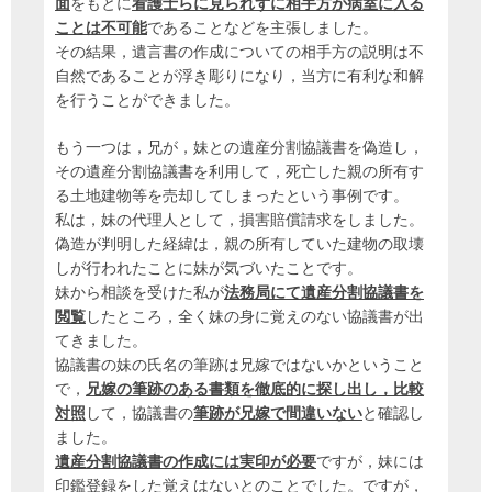
面
をもとに
看護士らに見られずに相手方が病室に入る
ことは不可能
であることなどを主張しました。
その結果，遺言書の作成についての相手方の説明は不
自然であることが浮き彫りになり，当方に有利な和解
を行うことができました。
もう一つは，兄が，妹との遺産分割協議書を偽造し，
その遺産分割協議書を利用して，死亡した親の所有す
る土地建物等を売却してしまったという事例です。
私は，妹の代理人として，損害賠償請求をしました。
偽造が判明した経緯は，親の所有していた建物の取壊
しが行われたことに妹が気づいたことです。
妹から相談を受けた私が
法務局にて遺産分割協議書を
閲覧
したところ，全く妹の身に覚えのない協議書が出
てきました。
協議書の妹の氏名の筆跡は兄嫁ではないかということ
で，
兄嫁の筆跡のある書類を徹底的に探し出し，比較
対照
して，協議書の
筆跡が兄嫁で間違いない
と確認し
ました。
遺産分割協議書の作成には実印が必要
ですが，妹には
印鑑登録をした覚えはないとのことでした。ですが，