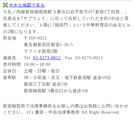
大きな地図で見る
※丸ノ内線新宿御苑前駅３番出口右手前方の｢新宿1丁目西」」
交差点を｢サブウェイ」に沿って右折していただき約3分ほど直
進してください。１階に｢福招門」という中華料理店のあるビル
の2階になります。
所在地
〒160-0022
東京都新宿区新宿1-36-5
ラフィネ新宿2階
連絡先
Tel.
03-6273-0012
Fax. 03-6273-0013
受付時間
10:00～18:00
定休日
土曜・日曜・祝日
最寄駅
JR・小田急・京王・地下鉄新宿駅 徒歩10分
新宿三丁目駅 徒歩5分
新宿御苑駅 3番出口から徒歩3分
新宿御苑前で法律事務所をお探しの際はお気軽にお問い合わせ
ください。 (C) 桑田・中谷法律事務所 All Right Reserved.