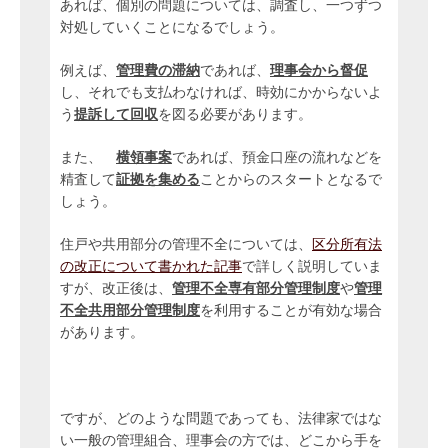
あれば、個別の問題については、調査し、一つずつ
対処していくことになるでしょう。
例えば、
管理費の滞納
であれば、
理事会から督促
し、それでも支払わなければ、時効にかからないよ
う
提訴して回収
を図る必要があります。
また、
横領事案
であれば、預金口座の流れなどを
精査して
証拠を集める
ことからのスタートとなるで
しょう。
住戸や共用部分の管理不全については、
区分所有法
の改正について書かれた記事
で詳しく説明していま
すが、改正後は、
管理不全専有部分管理制度
や
管理
不全共用部分管理制度
を利用することが有効な場合
があります。
ですが、どのような問題であっても、法律家ではな
い一般の管理組合、理事会の方では、どこから手を