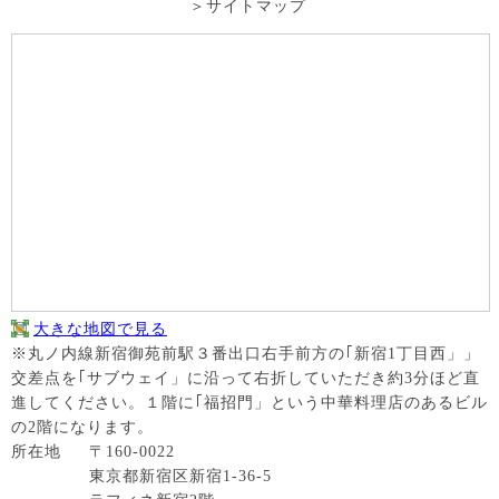
サイトマップ
大きな地図で見る
※丸ノ内線新宿御苑前駅３番出口右手前方の｢新宿1丁目西」」
交差点を｢サブウェイ」に沿って右折していただき約3分ほど直
進してください。１階に｢福招門」という中華料理店のあるビル
の2階になります。
所在地
〒160-0022
東京都新宿区新宿1-36-5