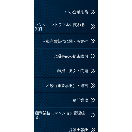
中小企業法務
マンショントラブルに関わる
案件
不動産賃貸借に関わる案件
交通事故の損害賠償
離婚・男女の問題
相続（事業承継）・遺言
顧問業務
顧問業務（マンション管理組
合）
弁護士報酬