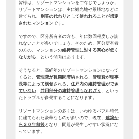
皆様は、リゾートマンションをご存じでしょうか。
リゾートマンションは、主に観光地や景勝地などに
建てられ、
別荘の代わりとして使われることが想定
されたマンション
です。
ですので、区分所有者の方も、年に数回程度しか訪
れないことが多いでしょう。そのため、区分所有者
の方の、マンションの
維持管理に対する関心が低く
なりがち
、という傾向はあります。
そうなると、高経年のリゾートマンションになって
くると、
管理費が長期間滞納
される、
管理費が理事
長等によって横領
される、
住戸内の維持管理ができ
ていない
、
共用部分の維持管理もなおざり
、といっ
たトラブルが多発することになります。
リゾートマンションの多くは、いわゆるバブル時代
に建てられた豪華なものが多いので、現在、
建築か
ら３０年前後
となり、問題が発生しやすい状況にな
っています。