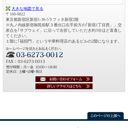
大きな地図で見る
〒160-0022
東京都新宿区新宿1-36-5ラフィネ新宿2階
※丸ノ内線新宿御苑前駅３番出口右手前方の｢新宿1丁目西」」交
差点を｢サブウェイ」に沿って右折していただき約3分ほど直進し
てください。
１階に｢福招門」という中華料理店のあるビルの2階になります。