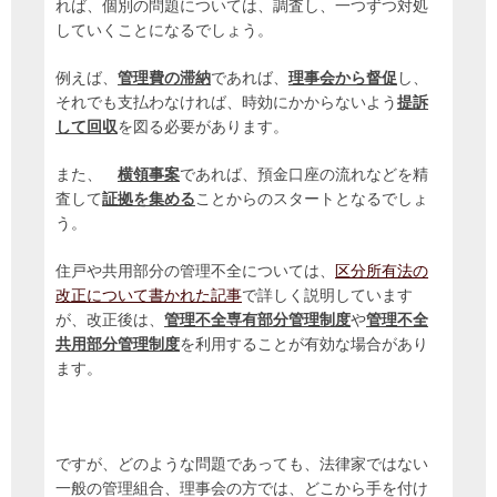
れば、個別の問題については、調査し、一つずつ対処
していくことになるでしょう。
例えば、
管理費の滞納
であれば、
理事会から督促
し、
それでも支払わなければ、時効にかからないよう
提訴
して回収
を図る必要があります。
また、
横領事案
であれば、預金口座の流れなどを精
査して
証拠を集める
ことからのスタートとなるでしょ
う。
住戸や共用部分の管理不全については、
区分所有法の
改正について書かれた記事
で詳しく説明しています
が、改正後は、
管理不全専有部分管理制度
や
管理不全
共用部分管理制度
を利用することが有効な場合があり
ます。
ですが、どのような問題であっても、法律家ではない
一般の管理組合、理事会の方では、どこから手を付け