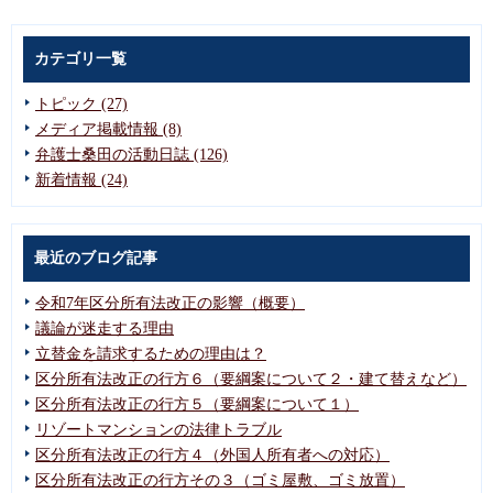
カテゴリ一覧
トピック (27)
メディア掲載情報 (8)
弁護士桑田の活動日誌 (126)
新着情報 (24)
最近のブログ記事
令和7年区分所有法改正の影響（概要）
議論が迷走する理由
立替金を請求するための理由は？
区分所有法改正の行方６（要綱案について２・建て替えなど）
区分所有法改正の行方５（要綱案について１）
リゾートマンションの法律トラブル
区分所有法改正の行方４（外国人所有者への対応）
区分所有法改正の行方その３（ゴミ屋敷、ゴミ放置）