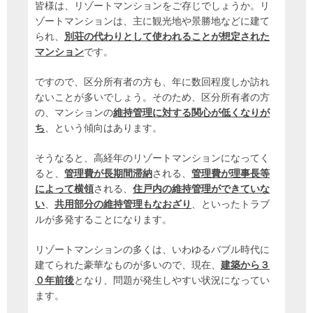
皆様は、リゾートマンションをご存じでしょうか。リ
ゾートマンションは、主に観光地や景勝地などに建て
られ、
別荘の代わりとして使われることが想定された
マンション
です。
ですので、区分所有者の方も、年に数回程度しか訪れ
ないことが多いでしょう。そのため、区分所有者の方
の、マンションの
維持管理に対する関心が低くなりが
ち
、という傾向はあります。
そうなると、高経年のリゾートマンションになってく
ると、
管理費が長期間滞納
される、
管理費が理事長等
によって横領
される、
住戸内の維持管理ができていな
い
、
共用部分の維持管理もなおざり
、といったトラブ
ルが多発することになります。
リゾートマンションの多くは、いわゆるバブル時代に
建てられた豪華なものが多いので、現在、
建築から３
０年前後
となり、問題が発生しやすい状況になってい
ます。