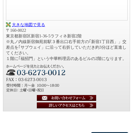
大きな地図で見る
〒160-0022
東京都新宿区新宿1-36-5ラフィネ新宿2階
※丸ノ内線新宿御苑前駅３番出口右手前方の｢新宿1丁目西」」交
差点を｢サブウェイ」に沿って右折していただき約3分ほど直進し
てください。
１階に｢福招門」という中華料理店のあるビルの2階になります。