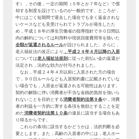
す），その後，一定の期間（５年とか７年など）で償
却する制度を設けているのが一般的です。ところが，
中にはごく短期間で退去した場合でも全く返金されな
いケースなども見受けられてトラブルが発生したた
め，平成１８年の厚生労働省の指導指針で９０日間以
内の解約については利用料や現状回復費用等を除いた
全額が返還されるルール
が設けられました。さらに，
老人福祉法の改正により
，平成２４年４月以降の入居
については
老人福祉法規則
に従った前払い金の返還が
法定され，法的な効力が付与されました。
なお，平成２４年４月以前に入居された方の場合
で，９０日ルールなども入居契約書に記載されていな
い場合でも，入居金が返還される可能性はあります。
契約の解除に伴い消費者が不当な金銭的負担を強いら
れないことを目的とする
消費者契約法第９条
や，消費
者の利益を一方的に害する条項を無効とすることを定
めた
消費者契約法第１０条
の違反に該当する場合もあ
り得るからです。
これらの条項に該当するかどうかは，法的判断を必
要とします。また，高齢の入居者の中には，老人ホー