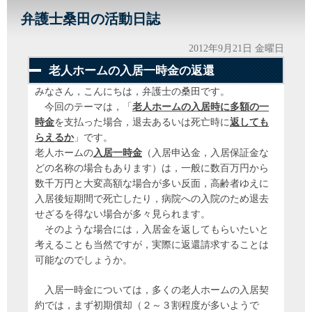
弁護士桑田の活動日誌
2012年9月21日 金曜日
老人ホームの入居一時金の返還
みなさん，こんにちは，弁護士の桑田です。
今回のテーマは，「
老人ホームの入居時に多額の一
時金
を支払った場合，退去あるいは死亡時に
返しても
らえるか
」です。
老人ホームの
入居一時金
（入居申込金，入居保証金な
どの名称の場合もあります）は，一般に数百万円から
数千万円と大変高額な場合が多い反面，高齢者ゆえに
入居後短期間で死亡したり，病院への入院のため退去
せざるを得ない場合が多々見られます。
そのような場合には，入居金を返してもらいたいと
考えることも当然ですが，実際に返還請求することは
可能なのでしょうか。
入居一時金については，多くの老人ホームの入居契
約では，まず初期償却（２～３割程度が多いようで