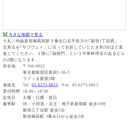
大きな地図で見る
※丸ノ内線新宿御苑前駅３番出口右手前方の｢新宿1丁目西」」
交差点を｢サブウェイ」に沿って右折していただき約3分ほど直
進してください。１階に｢福招門」という中華料理店のあるビル
の2階になります。
所在地
〒160-0022
東京都新宿区新宿1-36-5
ラフィネ新宿2階
連絡先
Tel.
03-6273-0012
Fax. 03-6273-0013
受付時間
10:00～18:00
定休日
土曜・日曜・祝日
最寄駅
JR・小田急・京王・地下鉄新宿駅 徒歩10分
新宿三丁目駅 徒歩5分
新宿御苑駅 3番出口から徒歩3分