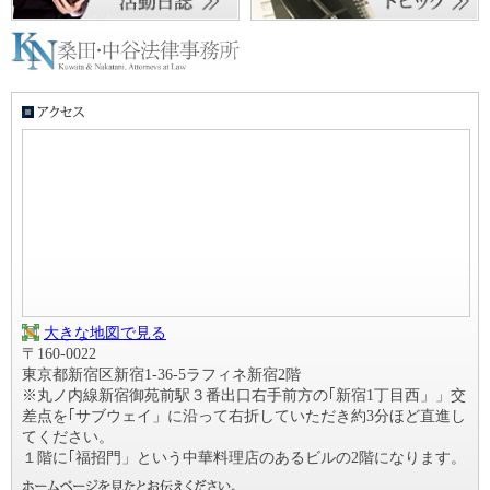
大きな地図で見る
〒160-0022
東京都新宿区新宿1-36-5ラフィネ新宿2階
※丸ノ内線新宿御苑前駅３番出口右手前方の｢新宿1丁目西」」交
差点を｢サブウェイ」に沿って右折していただき約3分ほど直進し
てください。
１階に｢福招門」という中華料理店のあるビルの2階になります。