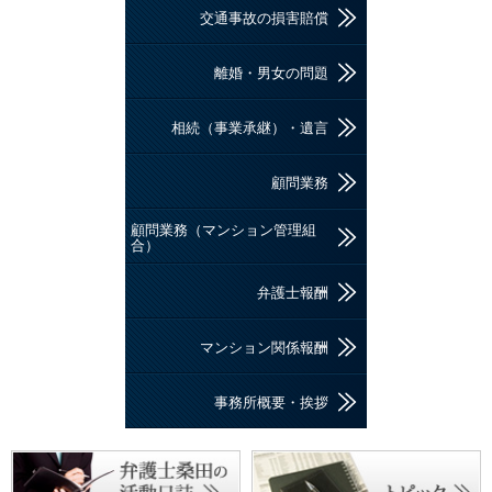
交通事故の損害賠償
離婚・男女の問題
相続（事業承継）・遺言
顧問業務
顧問業務（マンション管理組
合）
弁護士報酬
マンション関係報酬
事務所概要・挨拶