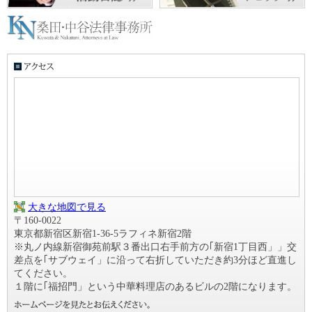
大きな地図で見る
〒160-0022
東京都新宿区新宿1-36-5ラフィネ新宿2階
※丸ノ内線新宿御苑前駅３番出口右手前方の｢新宿1丁目西」」交
差点を｢サブウェイ」に沿って右折していただき約3分ほど直進し
てください。
１階に｢福招門」という中華料理店のあるビルの2階になります。