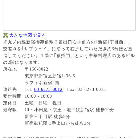
大きな地図で見る
※丸ノ内線新宿御苑前駅３番出口右手前方の｢新宿1丁目西」」
交差点を｢サブウェイ」に沿って右折していただき約3分ほど直
進してください。１階に｢福招門」という中華料理店のあるビル
の2階になります。
所在地
〒160-0022
東京都新宿区新宿1-36-5
ラフィネ新宿2階
連絡先
Tel.
03-6273-0012
Fax. 03-6273-0013
受付時間
10:00～18:00
定休日
土曜・日曜・祝日
最寄駅
JR・小田急・京王・地下鉄新宿駅 徒歩10分
新宿三丁目駅 徒歩5分
新宿御苑駅 3番出口から徒歩3分