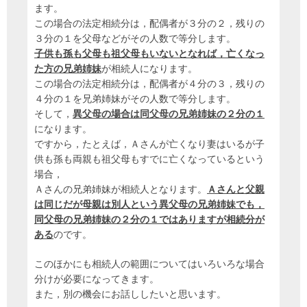
ます。
この場合の法定相続分は，配偶者が３分の２，残りの
３分の１を父母などがその人数で等分します。
子供も孫も父母も祖父母もいないとなれば，亡くなっ
た方の兄弟姉妹
が相続人になります。
この場合の法定相続分は，配偶者が４分の３，残りの
４分の１を兄弟姉妹がその人数で等分します。
そして，
異父母の場合は同父母の兄弟姉妹の２分の１
になります。
ですから，たとえば，Ａさんが亡くなり妻はいるが子
供も孫も両親も祖父母もすでに亡くなっているという
場合，
Ａさんの兄弟姉妹が相続人となります。
Ａさんと父親
は同じだが母親は別人という異父母の兄弟姉妹でも，
同父母の兄弟姉妹の２分の１ではありますが相続分が
ある
のです。
このほかにも相続人の範囲についてはいろいろな場合
分けが必要になってきます。
また，別の機会にお話ししたいと思います。