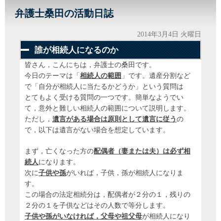
弁護士桑田の活動日誌
2014年3月4日 火曜日
誰が相続人になるのか
皆さん，こんにちは，弁護士の桑田です。
今日のテーマは「
相続人の範囲
」です。遺産分割など
で「自分が相続人に当たるかどうか」という質問は
とてもよく受ける質問の一つです。簡単なようでい
て，意外と難しい相続人の範囲について説明します。
ただし，
遺言がある場合は原則として遺言に従う
の
で，以下は遺言がない場合を想定しています。
まず，亡くなった方の
配偶者（妻または夫）は必ず相
続人
になります。
次に
子供や孫
がいれば，子供，孫が相続人になりま
す。
この場合の法定相続分は，配偶者が２分の１，残りの
２分の１を子供などはその人数で等分します。
子供や孫がいなければ，父母や祖父母
が相続人になり