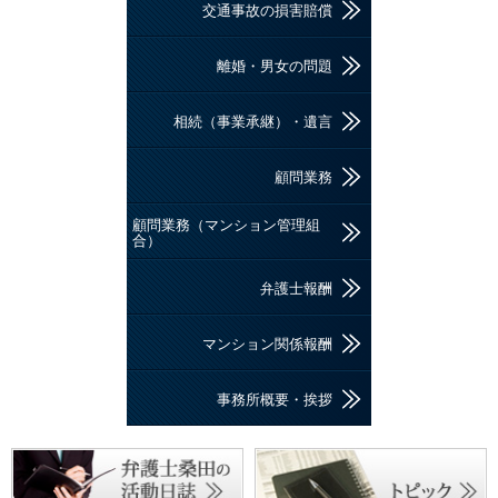
交通事故の損害賠償
離婚・男女の問題
相続（事業承継）・遺言
顧問業務
顧問業務（マンション管理組
合）
弁護士報酬
マンション関係報酬
事務所概要・挨拶