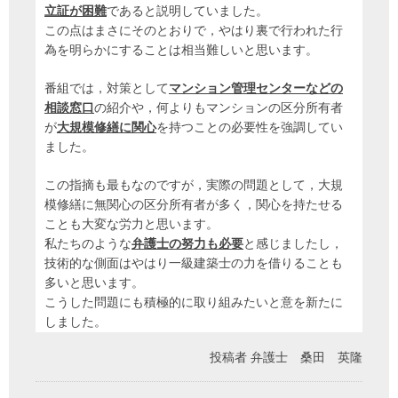
立証が困難
であると説明していました。
この点はまさにそのとおりで，やはり裏で行われた行
為を明らかにすることは相当難しいと思います。
番組では，対策として
マンション管理センターなどの
相談窓口
の紹介や，何よりもマンションの区分所有者
が
大規模修繕に関心
を持つことの必要性を強調してい
ました。
この指摘も最もなのですが，実際の問題として，大規
模修繕に無関心の区分所有者が多く，関心を持たせる
ことも大変な労力と思います。
私たちのような
弁護士の努力も必要
と感じましたし，
技術的な側面はやはり一級建築士の力を借りることも
多いと思います。
こうした問題にも積極的に取り組みたいと意を新たに
しました。
投稿者
弁護士 桑田 英隆