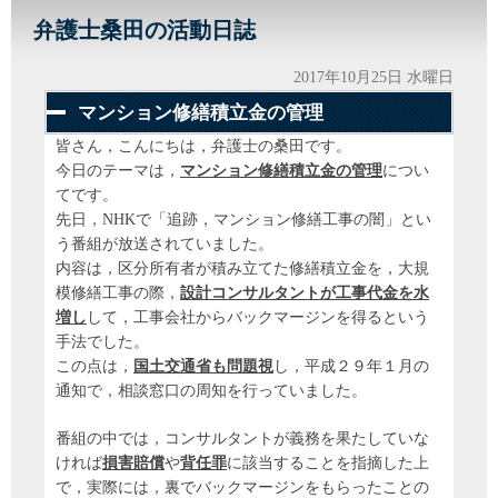
弁護士桑田の活動日誌
2017年10月25日 水曜日
マンション修繕積立金の管理
皆さん，こんにちは，弁護士の桑田です。
今日のテーマは，
マンション修繕積立金の管理
につい
てです。
先日，NHKで「追跡，マンション修繕工事の闇」とい
う番組が放送されていました。
内容は，区分所有者が積み立てた修繕積立金を，大規
模修繕工事の際，
設計コンサルタントが工事代金を水
増し
して，工事会社からバックマージンを得るという
手法でした。
この点は，
国土交通省も問題視
し，平成２９年１月の
通知で，相談窓口の周知を行っていました。
番組の中では，コンサルタントが義務を果たしていな
ければ
損害賠償
や
背任罪
に該当することを指摘した上
で，実際には，裏でバックマージンをもらったことの