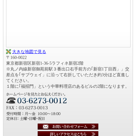
大きな地図で見る
〒160-0022
東京都新宿区新宿1-36-5ラフィネ新宿2階
※丸ノ内線新宿御苑前駅３番出口右手前方の｢新宿1丁目西」」交
差点を｢サブウェイ」に沿って右折していただき約3分ほど直進し
てください。
１階に｢福招門」という中華料理店のあるビルの2階になります。