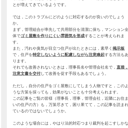
とが増えてきているようです。
では，このトラブルにどのように対応するのが良いのでしょう
か。
まず，管理組合が率先して共用部分を清潔に保ち，マンション
体で
ゴミ屋敷を作りにくい雰囲気を形成
することが考えられま
す。
また，汚れや臭気が目立つ住戸が出たときには，素早く
掲示板
で，住戸を
特定しないように配慮しながら注意喚起
する方法も
ります。
それでも改善されないときは，理事長名や管理会社名で，
直接
注意文書を交付
して改善を促す手段もあるでしょう。
ただし，自分の住戸をゴミ屋敷にしてしまう人物ですと，この
うな方策を採っても，効果がないことも十分考えられます。
この記事をご覧の皆様（理事長，理事，管理会社，近隣にお住
いの住戸の方）も，万策尽きて，困り果てて，この記事を読ま
ているのではないでしょうか。
このような場合には，やはり法的対応つまり裁判を起こすしか