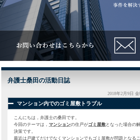
弁護士桑田の活動日誌
2018年2月9日 
マンション内でのゴミ屋敷トラブル
こんにちは，弁護士の桑田です。
今回のテーマは，
マンション
の住戸が
ゴミ屋敷
となった場合の
決策です。
最近は戸建てだけでなくマンションでもゴミ屋敷が問題となる