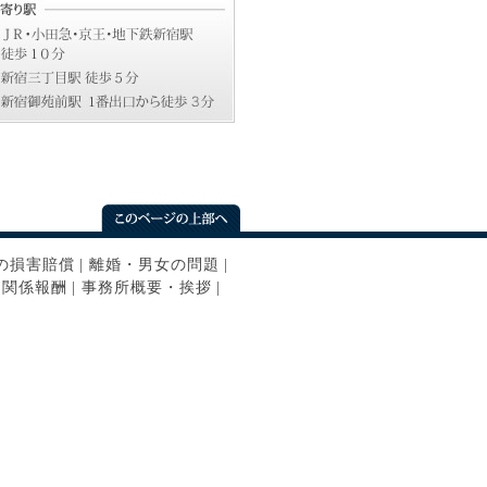
の損害賠償
|
離婚・男女の問題
|
ン関係報酬
|
事務所概要・挨拶
|