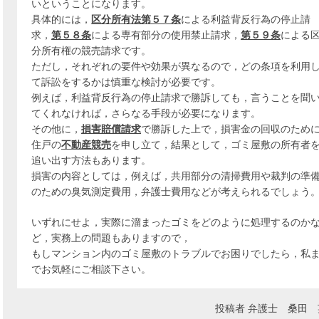
いということになります。
具体的には，
区分所有法第５７条
による利益背反行為の停止請
求，
第５８条
による専有部分の使用禁止請求，
第５９条
による
分所有権の競売請求です。
ただし，それぞれの要件や効果が異なるので，どの条項を利用
て訴訟をするかは慎重な検討が必要です。
例えば，利益背反行為の停止請求で勝訴しても，言うことを聞
てくれなければ，さらなる手段が必要になります。
その他に，
損害賠償請求
で勝訴した上で，損害金の回収のため
住戸の
不動産競売
を申し立て，結果として，ゴミ屋敷の所有者
追い出す方法もあります。
損害の内容としては，例えば，共用部分の清掃費用や裁判の準
のための臭気測定費用，弁護士費用などが考えられるでしょう
いずれにせよ，実際に溜まったゴミをどのように処理するのか
ど，実務上の問題もありますので，
もしマンション内のゴミ屋敷のトラブルでお困りでしたら，私
でお気軽にご相談下さい。
投稿者
弁護士 桑田 