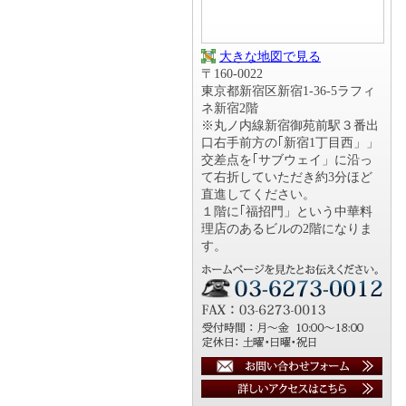
大きな地図で見る
〒160-0022
東京都新宿区新宿1-36-5ラフィ
ネ新宿2階
※丸ノ内線新宿御苑前駅３番出
口右手前方の｢新宿1丁目西」」
交差点を｢サブウェイ」に沿っ
て右折していただき約3分ほど
直進してください。
１階に｢福招門」という中華料
理店のあるビルの2階になりま
す。