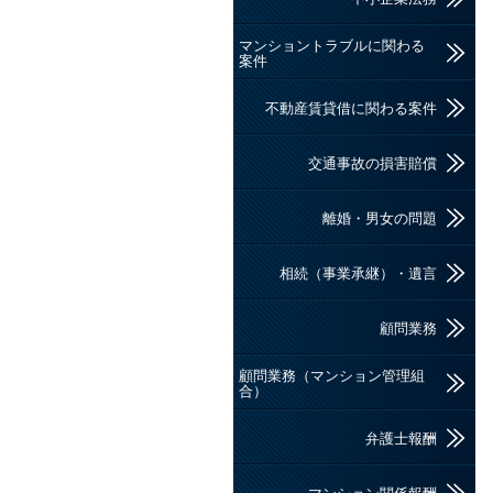
マンショントラブルに関わる
案件
不動産賃貸借に関わる案件
交通事故の損害賠償
離婚・男女の問題
相続（事業承継）・遺言
顧問業務
顧問業務（マンション管理組
合）
弁護士報酬