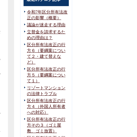
令和7年区分所有法改
正の影響（概要）
議論が迷走する理由
全
立替金を請求するた
めの理由は？
区分所有法改正の行
方６（要綱案につい
て２・建て替えな
あ
ど）
区分所有法改正の行
，
方５（要綱案につい
て１）
リゾートマンション
よ
の法律トラブル
区分所有法改正の行
ま
方４（外国人所有者
れ
への対応）
区分所有法改正の行
方その３（ゴミ屋
敷、ゴミ放置）
な