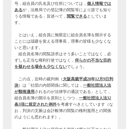
号，組合員の氏名及び住所については，
個人情報では
ある
が，法務局での登記簿の閲覧等により誰でも知り
うる情報である」旨述べて，
閲覧できる
としていま
す。
とはいえ，組合員に無限定に組合員名簿を開示する
ことには躊躇を覚える理事長，理事の皆様も少なくな
いと思います。
組合員名簿の閲覧請求はそう多いことではなく，必
ずしも正当な権利行使ではなく，
何らかの不当な目的
を疑わせる場合も少なくない
でしょう。
この点，近時の裁判例（
大阪高裁平成28年12月9日判
決
）は「社団の内部関係に関しては，
一般社団法人法
が類推適用
されるのが法律学の通説である」として，
組合員名簿の開示を原則としつつ，
一般社団法人法32
条3項に規定された例外
を考慮すべきとしています（な
お，判決の文脈は会計帳簿の閲覧の権利濫用との関係
のようにも思われます）。