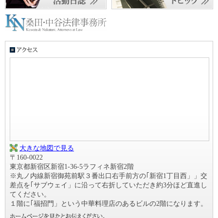
大きな地図で見る
〒160-0022
東京都新宿区新宿1-36-5ラフィネ新宿2階
※丸ノ内線新宿御苑前駅３番出口右手前方の｢新宿1丁目西」」交
差点を｢サブウェイ」に沿って右折していただき約3分ほど直進し
てください。
１階に｢福招門」という中華料理店のあるビルの2階になります。