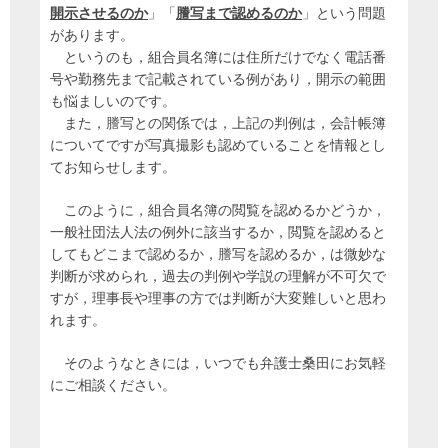
開示させるのか
」「
謄写まで認めるのか
」という問題
があります。
というのも，組合員名簿には住所だけでなく電話番
号や勤務先まで記載されている例があり，開示の範囲
も悩ましいのです。
また，謄写との関係では，上記の判例は，会計帳簿
についてですが写真撮影も認めていることを情報とし
てお知らせします。
このように，組合員名簿の閲覧を認めるかどうか，
一般社団法人法の例外に該当するか，閲覧を認めると
してもどこまで認めるか，謄写を認めるか，は微妙な
判断が求められ，過去の判例や学説の理解が不可欠で
すが，理事長や理事の方では判断が大変難しいと思わ
れます。
そのようなときには，いつでも弁護士桑田にお気軽
にご相談ください。