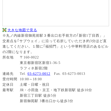
大きな地図で見る
※丸ノ内線新宿御苑前駅３番出口右手前方の｢新宿1丁目西」」
交差点を｢サブウェイ」に沿って右折していただき約3分ほど直
進してください。１階に｢福招門」という中華料理店のあるビル
の2階になります。
所在地
〒160-0022
東京都新宿区新宿1-36-5
ラフィネ新宿2階
連絡先
Tel.
03-6273-0012
Fax. 03-6273-0013
受付時間
10:00～18:00
定休日
土曜・日曜・祝日
最寄駅
JR・小田急・京王・地下鉄新宿駅 徒歩10分
新宿三丁目駅 徒歩5分
新宿御苑駅 3番出口から徒歩3分