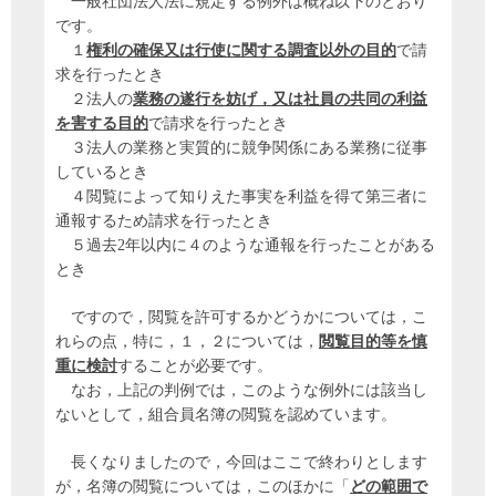
一般社団法人法に規定する例外は概ね以下のとおり
です。
１
権利の確保又は行使に関する調査以外の目的
で請
求を行ったとき
２法人の
業務の遂行を妨げ，又は社員の共同の利益
を害する目的
で請求を行ったとき
３法人の業務と実質的に競争関係にある業務に従事
しているとき
４閲覧によって知りえた事実を利益を得て第三者に
通報するため請求を行ったとき
５過去2年以内に４のような通報を行ったことがある
とき
ですので，閲覧を許可するかどうかについては，こ
れらの点，特に，１，２については，
閲覧目的等を慎
重に検討
することが必要です。
なお，上記の判例では，このような例外には該当し
ないとして，組合員名簿の閲覧を認めています。
長くなりましたので，今回はここで終わりとします
が，名簿の閲覧については，このほかに「
どの範囲で