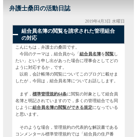
弁護士桑田の活動日誌
2019年4月3日 水曜日
組合員名簿の閲覧を請求された管理組合
の対応
こんにちは，弁護士の桑田です。
今回のテーマは，組合員から「
組合員名簿
を
閲覧
し
たい」という申し出があった場合に理事会としてどの
ように対応するか，です。
以前，会計帳簿の閲覧についてこのブログに載せま
したが，今回は，組合員名簿についてお話しします。
まず，
標準管理規約64条
に閲覧の対象として組合員
名簿と明記されていますので，多くの管理組合でも同
じように
組合員名簿の閲覧ができる規定
になっている
と思います。
そのような場合，管理規約の代表的な解説書である
コンメンタール標準管理規約では「組合員の住戸番