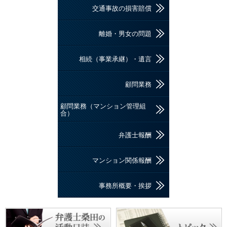
交通事故の損害賠償
離婚・男女の問題
相続（事業承継）・遺言
顧問業務
顧問業務（マンション管理組
合）
弁護士報酬
マンション関係報酬
事務所概要・挨拶