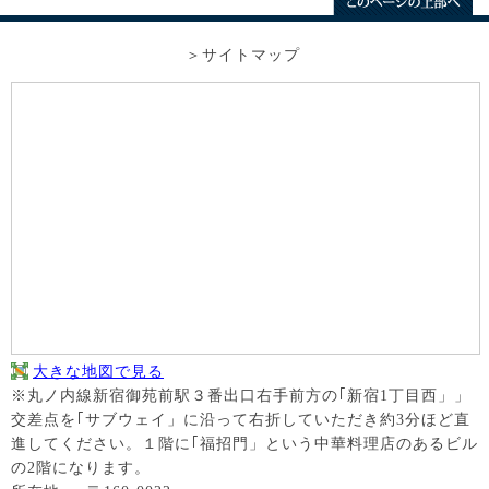
サイトマップ
大きな地図で見る
※丸ノ内線新宿御苑前駅３番出口右手前方の｢新宿1丁目西」」
交差点を｢サブウェイ」に沿って右折していただき約3分ほど直
進してください。１階に｢福招門」という中華料理店のあるビル
の2階になります。