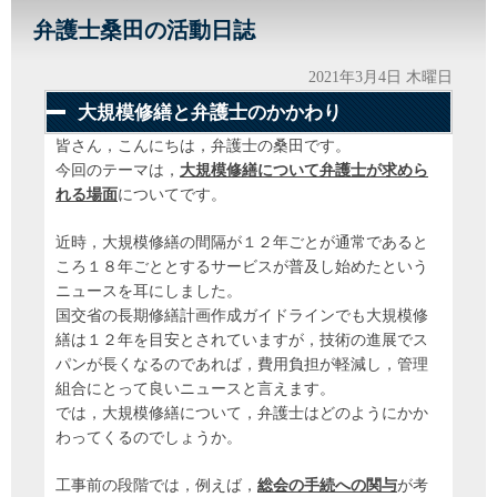
弁護士桑田の活動日誌
2021年3月4日 木曜日
大規模修繕と弁護士のかかわり
皆さん，こんにちは，弁護士の桑田です。
今回のテーマは，
大規模修繕について弁護士が求めら
れる場面
についてです。
近時，大規模修繕の間隔が１２年ごとが通常であると
ころ１８年ごととするサービスが普及し始めたという
ニュースを耳にしました。
国交省の長期修繕計画作成ガイドラインでも大規模修
繕は１２年を目安とされていますが，技術の進展でス
パンが長くなるのであれば，費用負担が軽減し，管理
組合にとって良いニュースと言えます。
では，大規模修繕について，弁護士はどのようにかか
わってくるのでしょうか。
工事前の段階では，例えば，
総会の手続への関与
が考