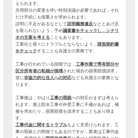
えられます。
共用部分の変更を伴い特別決議が必要であれば，それ
だけ手続にも慎重さが求められます。
説明に不足があるなどして
説明義務違反
などとあげ足
を取られないよう，予め
議案書をチェックし，シナリ
オの文案を考える
こともあります。
工業社と後々にトラブルとならないよう，
請負契約書
をチェック
することも弁護士の業務です。
工事が行われている段階では，
工事作業で専有部分や
区分所有者の私物が損壊
された場合の損害賠償請求，
逆に
非協力的な住人への対応
なども弁護士の業務とな
ります。
工事後は，やはり
工事の瑕疵
への対応がまずは考えら
れます。屋上防水工事や外壁工事に不備があれば，補
修を求めたり，損害賠償を請求することもあり得ま
す。
工事代金に関するトラブル
もよく見受けられます。工
事の瑕疵との関係でもあるのですが，業者は工事代金