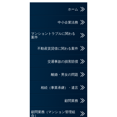
ホーム
中小企業法務
マンショントラブルに関わる
案件
不動産賃貸借に関わる案件
交通事故の損害賠償
離婚・男女の問題
相続（事業承継）・遺言
顧問業務
顧問業務（マンション管理組
合）