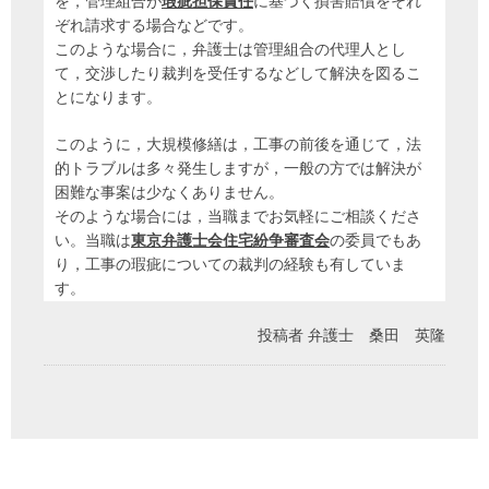
を，管理組合が
瑕疵担保責任
に基づく損害賠償をそれ
ぞれ請求する場合などです。
このような場合に，弁護士は管理組合の代理人とし
て，交渉したり裁判を受任するなどして解決を図るこ
とになります。
このように，大規模修繕は，工事の前後を通じて，法
的トラブルは多々発生しますが，一般の方では解決が
困難な事案は少なくありません。
そのような場合には，当職までお気軽にご相談くださ
い。当職は
東京弁護士会住宅紛争審査会
の委員でもあ
り，工事の瑕疵についての裁判の経験も有していま
す。
投稿者
弁護士 桑田 英隆