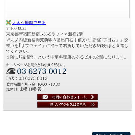
大きな地図で見る
〒160-0022
東京都新宿区新宿1-36-5ラフィネ新宿2階
※丸ノ内線新宿御苑前駅３番出口右手前方の｢新宿1丁目西」」交
差点を｢サブウェイ」に沿って右折していただき約3分ほど直進し
てください。
１階に｢福招門」という中華料理店のあるビルの2階になります。