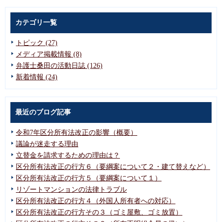
カテゴリ一覧
トピック (27)
メディア掲載情報 (8)
弁護士桑田の活動日誌 (126)
新着情報 (24)
最近のブログ記事
令和7年区分所有法改正の影響（概要）
議論が迷走する理由
立替金を請求するための理由は？
区分所有法改正の行方６（要綱案について２・建て替えなど）
区分所有法改正の行方５（要綱案について１）
リゾートマンションの法律トラブル
区分所有法改正の行方４（外国人所有者への対応）
区分所有法改正の行方その３（ゴミ屋敷、ゴミ放置）