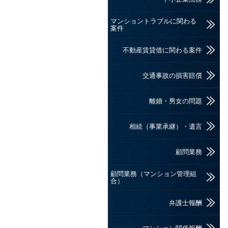
マンショントラブルに関わる
案件
不動産賃貸借に関わる案件
交通事故の損害賠償
離婚・男女の問題
相続（事業承継）・遺言
顧問業務
顧問業務（マンション管理組
合）
弁護士報酬