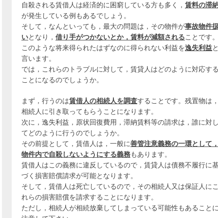
自殺される賃借人は経済的に困窮している方も多く，
賃料の滞
が発生している例もあるでしょう。
そして，なんといっても，最大の問題は，その物件が
事故物件
い
となり，
借り手がつかないとか，賃料が減額される
ことです
このような将来得られたはずなのに得られない利益を
逸失利益
言います。
では，これらのトラブルに対して，賃貸人はどのように対応す
ことになるのでしょうか。
まず，行うのは
賃借人の相続人を調査
することです。残置物は
相続人に引き取ってもらうことになります。
次に，逸失利益，原状回復費用，滞納賃料等の請求は，誰に対
てどのように行うのでしょうか。
その前提として，賃借人は，一般に
善管注意義務の一環として
物件内で自殺しないようにする義務
もあります。
賃借人はこの義務に違反しているので，賃貸人は債務不履行に
づく損害賠償請求が可能となります。
そして，賃借人は死亡しているので，その相続人又は保証人に
れらの損害賠償を請求することになります。
ただし，相続人が相続放棄してしまっている可能性もあること