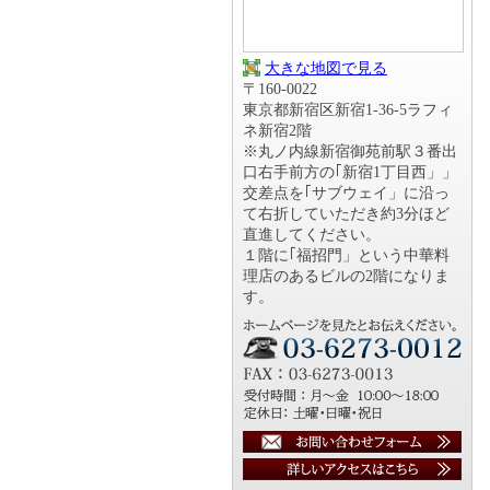
大きな地図で見る
〒160-0022
東京都新宿区新宿1-36-5ラフィ
ネ新宿2階
※丸ノ内線新宿御苑前駅３番出
口右手前方の｢新宿1丁目西」」
交差点を｢サブウェイ」に沿っ
て右折していただき約3分ほど
直進してください。
１階に｢福招門」という中華料
理店のあるビルの2階になりま
す。