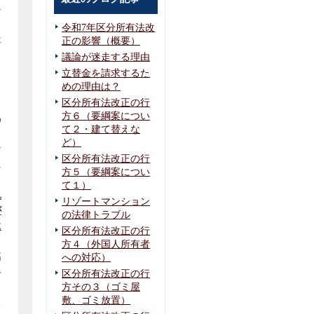
な
令和7年区分所有法改
正の影響（概要）
事
議論が迷走する理由
，
立替金を請求するた
めの理由は？
区分所有法改正の行
方６（要綱案につい
偽
て２・建て替えな
ど）
な
区分所有法改正の行
に
方５（要綱案につい
て１）
れ
リゾートマンション
が
の法律トラブル
に
区分所有法改正の行
方４（外国人所有者
高
への対応）
手
区分所有法改正の行
方その３（ゴミ屋
ら
敷、ゴミ放置）
る