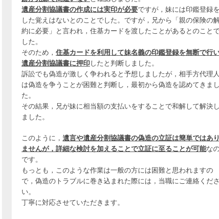
遺産分割協議書の作成には実印が必要
ですが，妹には印鑑登録
した覚えはないとのことでした。ですが，兄から「親の保険の
約に必要」と言われ，住基カードを渡したことがあるとのこと
した。
そのため，
住基カードを利用して妹名義の印鑑登録を無断で行
遺産分割協議書に押印
したと判断しました。
訴訟でも偽造が激しく争われると予想しましたが，相手方代理
は偽造を争うことが困難と判断し，最初から偽造を認めてきま
た。
その結果，兄が妹に相当額の支払いをすることで和解して解決
ました。
このように，
遺言や遺産分割協議書の偽造の立証は簡単ではあ
ませんが，詳細な検討を加えることで立証に至ることが可能
な
です。
もっとも，このような作業は一般の方には困難と思われますの
で，偽造のトラブルに巻き込まれた際には，当職にご連絡くだ
い。
丁寧に対応させていただきます。