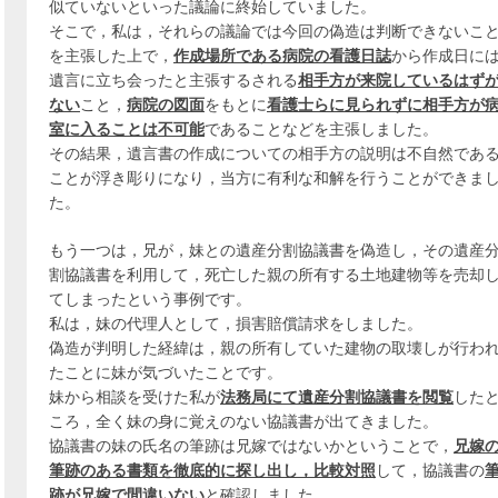
似ていないといった議論に終始していました。
そこで，私は，それらの議論では今回の偽造は判断できないこ
を主張した上で，
作成場所である病院の看護日誌
から作成日に
遺言に立ち会ったと主張するされる
相手方が来院しているはず
ない
こと，
病院の図面
をもとに
看護士らに見られずに相手方が
室に入ることは不可能
であることなどを主張しました。
その結果，遺言書の作成についての相手方の説明は不自然であ
ことが浮き彫りになり，当方に有利な和解を行うことができま
た。
もう一つは，兄が，妹との遺産分割協議書を偽造し，その遺産
割協議書を利用して，死亡した親の所有する土地建物等を売却
てしまったという事例です。
私は，妹の代理人として，損害賠償請求をしました。
偽造が判明した経緯は，親の所有していた建物の取壊しが行わ
たことに妹が気づいたことです。
妹から相談を受けた私が
法務局にて遺産分割協議書を閲覧
した
ころ，全く妹の身に覚えのない協議書が出てきました。
協議書の妹の氏名の筆跡は兄嫁ではないかということで，
兄嫁
筆跡のある書類を徹底的に探し出し，比較対照
して，協議書の
跡が兄嫁で間違いない
と確認しました。