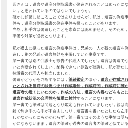
皆さんは，遺言や遺産分割協議書が偽造されることはめったに
い，と思われているのではないでしょうか。
確かに頻繁に起こることではありませんが，私は，遺言の偽造
件も，遺産分割協議書の偽造事件も扱ったことがあります。
当然，相手方は偽造したことを素直には認めません。そのため
準備や対策が必要となります。
私が過去に扱った遺言の偽造事件は，兄弟の一人が親の遺言を
造し，別の兄弟が遺言無効を主張していた事案です。
第一審では別の弁護士が原告の代理人でしたが，遺言は偽造で
いと判断されてしまい，納得できない原告が控訴し，私が新た
控訴審の代理人を担当しました。
偽造かどうかを判断するには，
筆跡鑑定
のほか，
遺言が作成さ
たとされる当時の状況つまり作成場所，作成時間，作成時に誰
遺言者の近くにいたのか，作成の方法，遺言の内容などをもと
遺言作成状況の合理性を慎重に検討
することになります。
第一審でも筆跡は問題となり鑑定も行われていましたが，親は
齢で利き手の右手が不自由になり，遺言書を書いたとしたら左
しかなかったにもかかわらず，第一審ではそのような事情は明
かにならないまま，遺言の筆跡が過去の遺言者の筆跡と似てい