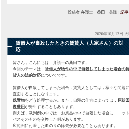
投稿者
弁護士 桑田 英隆
|
記事
2020年10月13日 
賃借人が自殺したときの賃貸人（大家さん）の対
応
皆さん，こんにちは，弁護士の桑田です。
今回のテーマは，
賃借人が物件の中で自殺してしまった場合の
貸人の法的対応
についてです。
賃借人が自殺してしまった場合，賃貸人としては，様々な問題
直面することになります。
残置物
をどう処理するか。また，自殺の仕方によっては，
原状
復費用
が発生することもあります。
例えば，裁判例の中では，お風呂の中で自殺した場合にユニッ
バスそのものを交換した例があります。
広範囲に付着した血のりの除去が必要なこともあります。