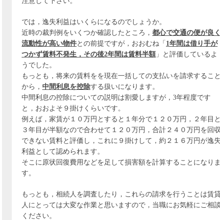
注意して下さい。
では，逸失利益はいくらになるのでしょうか。
近時の裁判例をいくつか確認したところ，
都心で交通の便が良
流動性が高い物件
との前提ですが，おおむね「
1年間は借り手が
つかず賃料不発生，その後2年間は賃料半額
」と評価しているよ
うでした。
もっとも，将来の賃料をを現在一括しての支払いを請求するこ
から，
中間利息を控除
する扱いになります。
中間利息の控除についての説明は割愛しますが，3年程度です
と，おおよそ９掛けくらいです。
例えば，家賃が１０万円とすると１年分で１２０万円，２年目
３年目が半額なので合わせて１２０万円，合計２４０万円を回
できない賃料と評価し，これに９掛けして，約２１６万円が逸
利益として認められます。
そこに原状回復費用などを足して損害額を計算することになり
す。
もっとも，相続人を調査したり，これらの請求を行うことは賃
人にとっては大変な作業と思いますので，当職にお気軽にご相
ください。